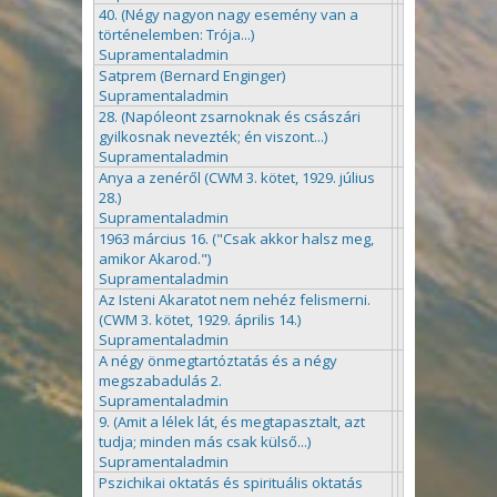
40. (Négy nagyon nagy esemény van a
történelemben: Trója...)
Supramentaladmin
Satprem (Bernard Enginger)
Supramentaladmin
28. (Napóleont zsarnoknak és császári
gyilkosnak nevezték; én viszont...)
Supramentaladmin
Anya a zenéről (CWM 3. kötet, 1929. július
28.)
Supramentaladmin
1963 március 16. ("Csak akkor halsz meg,
amikor Akarod.")
Supramentaladmin
Az Isteni Akaratot nem nehéz felismerni.
(CWM 3. kötet, 1929. április 14.)
Supramentaladmin
A négy önmegtartóztatás és a négy
megszabadulás 2.
Supramentaladmin
9. (Amit a lélek lát, és megtapasztalt, azt
tudja; minden más csak külső...)
Supramentaladmin
Pszichikai oktatás és spirituális oktatás