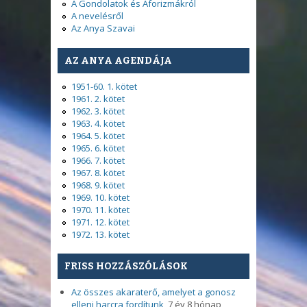
A Gondolatok és Aforizmákról
A nevelésről
Az Anya Szavai
AZ ANYA AGENDÁJA
1951-60. 1. kötet
1961. 2. kötet
1962. 3. kötet
1963. 4. kötet
1964. 5. kötet
1965. 6. kötet
1966. 7. kötet
1967. 8. kötet
1968. 9. kötet
1969. 10. kötet
1970. 11. kötet
1971. 12. kötet
1972. 13. kötet
FRISS HOZZÁSZÓLÁSOK
Az összes akaraterő, amelyet a gonosz
elleni harcra fordítunk,
7 év 8 hónap