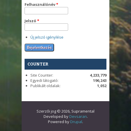
Felhasználónév
*
Jelszó
*
Új jelszó igénylése
COUNTER
Site Counter:
4,233,779
Egyedi látogató:
196,243
Publikált oldalak:
1,052
Szerzői jog © 2026, Supramental
Developed by
Devsaran
.
Powered by
Drupal
.