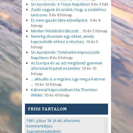
Sri Aurobindo: A Törpe Napóleon
9 év 3 hét
Zsidó vagyok és örülök, hogy a zsidókhoz
tartozom.
9 év 8 hónap
És nem igazán látni előrelépést.
9 év 9
hónap
Minden feloldódni látszott…
10 év 5 hónap
Nemrég olvastam egy cikket, amely
kapcsolódik ehhez a részhez.
10 év 5
hónap
Sri Aurobindo: Történelmi Impressziók:
Napóleon
8 év 6 hónap
Az Európa és az azt megdöntő gyermek
aforizmáról jutott eszembe:
10 év 10
hónap
... aktuális is a migráns ügy meg a katonai
...
10 év 10 hónap
Kálvinnal kapcsolatban írta Thornton
Wilder:
10 év 4 hónap
FRISS TARTALOM
1961. július 18. (A 66. aforizma
kommentárja.)
Supramentaladmin