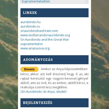
Supramentaladmin
LINKEK
aurobindo.hu
aurobindo.ru
sriaurobindoashram.com
www.motherandsriaurobindo.org
Sri Aurobindo and the Great War
supramental.in
www.arianuova.org
ADOMÁNYOZÁS
Amikor az Anya képviseletében
kérsz, akkor azt kell érezned, hogy ő az, aki
rajtad keresztül egy nagyon keveset igényel
abból, ami az övé, és az ember, akitől kérsz, a
reakciója szerint lesz megítélve.
(Sri Aurobindo: Az Anya, részlet)
BEJELENTKEZÉS