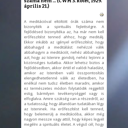
száma nem ... (CWM 3. kötet, 1929.
április 21.)
A meditációval eltöltött órák száma nem
bizonyíték a spirituális fejlettségre. A
fejlődésed bizonyítéka az, ha már nem kell
erőfeszítést tenned ahhoz, hogy medi
tálj.
Ekkor inkább az igényel erőfeszítést, hogy
abbahagyd a meditálást: nehézzé válik
abbahagyni a meditációt, nehéz abbahagyni
azt, hogy az Istenire gondolj, nehéz lejönni a
közönséges tudatba. Akkor lehetsz biztos a
fejlődésedben, akkor értél el valódi haladást,
amikor az Isteniben való összpontosítás
elengedhetetlenné válik az életedben, ha
enélkül nem tudsz életben maradni, amikor
ez természetes módon folytatódik reggeltől
estig, bármilyen tevékenységgel vagy is
elfoglalva. Amire szükség van a részedről, az
a tudatosság; hogy állandóan tudatában légy
az Isteninek. Ha erőfeszítést kell tenned,
hogy belemerülj a meditációba, akkor még
nagyon messze vagy attól, hogy képes legyél
megélni a spirituális életet. A végső cél, hogy