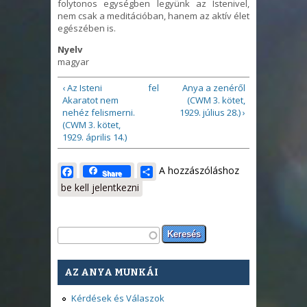
folytonos egységben legyünk az Istenivel,
nem csak a meditációban, hanem az aktív élet
egészében is.
Nyelv
magyar
‹ Az Isteni
fel
Anya a zenéről
Akaratot nem
(CWM 3. kötet,
nehéz felismerni.
1929. július 28.) ›
(CWM 3. kötet,
1929. április 14.)
Facebook
Share
A hozzászóláshoz
Share
be kell jelentkezni
Keresés űrlap
Keresés
AZ ANYA MUNKÁI
Kérdések és Válaszok