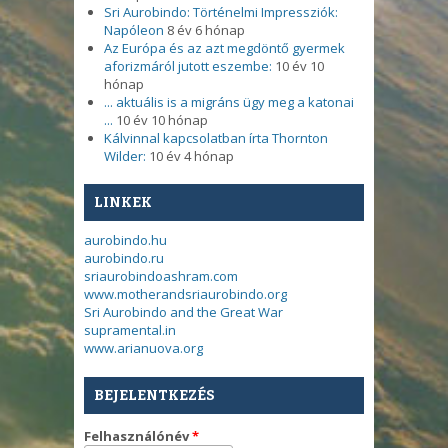
Sri Aurobindo: Történelmi Impressziók:
Napóleon
8 év 6 hónap
Az Európa és az azt megdöntő gyermek
aforizmáról jutott eszembe:
10 év 10
hónap
... aktuális is a migráns ügy meg a katonai
...
10 év 10 hónap
Kálvinnal kapcsolatban írta Thornton
Wilder:
10 év 4 hónap
LINKEK
aurobindo.hu
aurobindo.ru
sriaurobindoashram.com
www.motherandsriaurobindo.org
Sri Aurobindo and the Great War
supramental.in
www.arianuova.org
BEJELENTKEZÉS
Felhasználónév
*