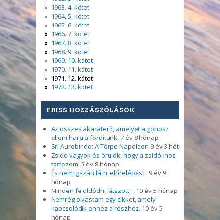
1963. 4. kötet
1964. 5. kötet
1965. 6. kötet
1966. 7. kötet
1967. 8. kötet
1968. 9. kötet
1969. 10. kötet
1970. 11. kötet
1971. 12. kötet
1972. 13. kötet
FRISS HOZZÁSZÓLÁSOK
Az összes akaraterő, amelyet a gonosz
elleni harcra fordítunk,
7 év 8 hónap
Sri Aurobindo: A Törpe Napóleon
9 év 3 hét
Zsidó vagyok és örülök, hogy a zsidókhoz
tartozom.
9 év 8 hónap
És nem igazán látni előrelépést.
9 év 9
hónap
Minden feloldódni látszott…
10 év 5 hónap
Nemrég olvastam egy cikket, amely
kapcsolódik ehhez a részhez.
10 év 5
hónap