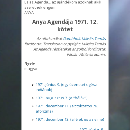
Ez az Agenda... az ajándékom azoknak akik
szeretnek engem
ANYA
Anya Agendája 1971. 12.
kötet
Az aforizmákat
Dambholi, Milisits Tamás
fordította.
Translation copyright: Milisits
Tamás
Az Agenda részleteket angolból fordította:
Fábián Attila és
admin.
Nyelv
magyar
1971. június 9. (egy üzenetet egész
Indiának)
1971. augusztus 7. (a "hálók")
1971. december 11. (a titokzatos 76.
aforizma)
1971. december 13. (a lélek és az elme)
1971. június 9.