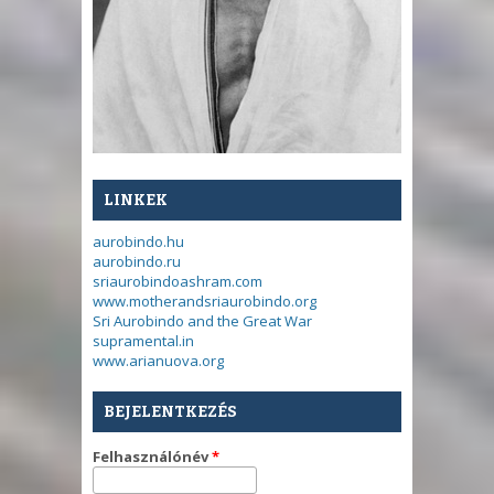
LINKEK
aurobindo.hu
aurobindo.ru
sriaurobindoashram.com
www.motherandsriaurobindo.org
Sri Aurobindo and the Great War
supramental.in
www.arianuova.org
BEJELENTKEZÉS
Felhasználónév
*