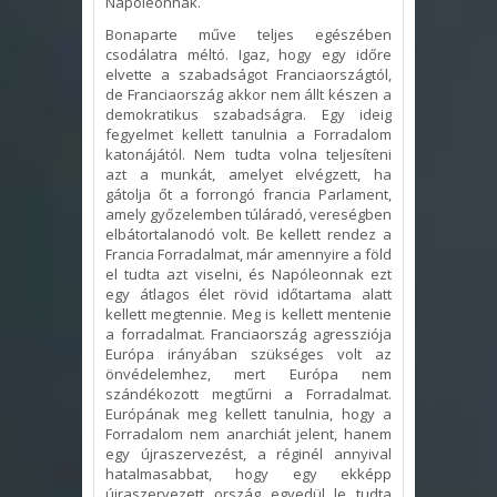
Napóleonnak.
Bonaparte műve teljes egészében
csodálatra méltó. Igaz, hogy egy időre
elvette a szabadságot Franciaországtól,
de Franciaország akkor nem állt készen a
demokratikus szabadságra. Egy ideig
fegyelmet kellett tanulnia a Forradalom
katonájától. Nem tudta volna teljesíteni
azt a munkát, amelyet elvégzett, ha
gátolja őt a forrongó francia Parlament,
amely győzelemben túláradó, vereségben
elbátortalanodó volt. Be kellett rendez a
Francia Forradalmat, már amennyire a föld
el tudta azt viselni, és Napóleonnak ezt
egy átlagos élet rövid időtartama alatt
kellett megtennie. Meg is kellett mentenie
a forradalmat. Franciaország agressziója
Európa irányában szükséges volt az
önvédelemhez, mert Európa nem
szándékozott megtűrni a Forradalmat.
Európának meg kellett tanulnia, hogy a
Forradalom nem anarchiát jelent, hanem
egy újraszervezést, a réginél annyival
hatalmasabbat, hogy egy ekképp
újraszervezett ország egyedül le tudta