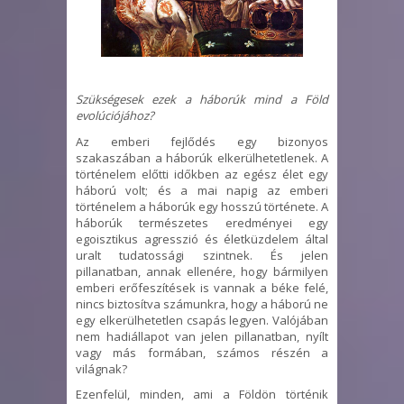
Szükségesek ezek a háborúk mind a Föld
evolúciójához?
Az emberi fejlődés egy bizonyos
szakaszában a háborúk elkerülhetetlenek. A
történelem előtti időkben az egész élet egy
háború volt; és a mai napig az emberi
történelem a háborúk egy hosszú története. A
háborúk természetes eredményei egy
egoisztikus agresszió és életküzdelem által
uralt tudatossági szintnek. És jelen
pillanatban, annak ellenére, hogy bármilyen
emberi erőfeszítések is vannak a béke felé,
nincs biztosítva számunkra, hogy a háború ne
egy elkerülhetetlen csapás legyen. Valójában
nem hadiállapot van jelen pillanatban, nyílt
vagy más formában, számos részén a
világnak?
Ezenfelül, minden, ami a Földön történik