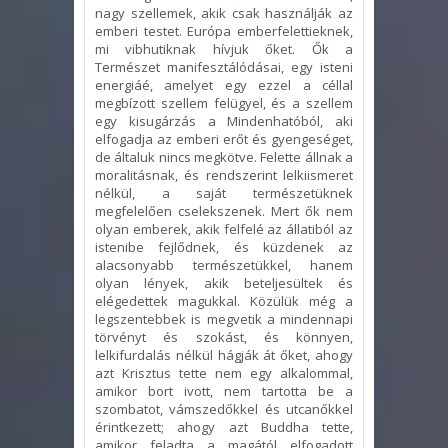
nagy szellemek, akik csak használják az
emberi testet. Európa emberfelettieknek,
mi vibhutiknak hívjuk őket. Ők a
Természet manifesztálódásai, egy isteni
energiáé, amelyet egy ezzel a céllal
megbízott szellem felügyel, és a szellem
egy kisugárzás a Mindenhatóból, aki
elfogadja az emberi erőt és gyengeséget,
de általuk nincs megkötve. Felette állnak a
moralitásnak, és rendszerint lelkiismeret
nélkül, a saját természetüknek
megfelelően cselekszenek. Mert ők nem
olyan emberek, akik felfelé az állatiból az
istenibe fejlődnek, és küzdenek az
alacsonyabb természetükkel, hanem
olyan lények, akik beteljesültek és
elégedettek magukkal. Közülük még a
legszentebbek is megvetik a mindennapi
törvényt és szokást, és könnyen,
lelkifurdalás nélkül hágják át őket, ahogy
azt Krisztus tette nem egy alkalommal,
amikor bort ivott, nem tartotta be a
szombatot, vámszedőkkel és utcanőkkel
érintkezett; ahogy azt Buddha tette,
amikor feladta a magától elfogadott