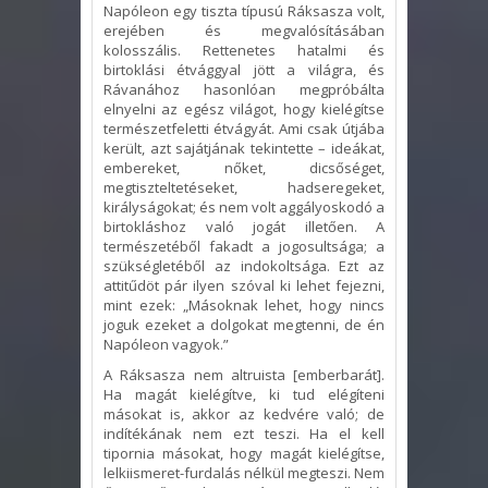
Napóleon egy tiszta típusú Ráksasza volt,
erejében és megvalósításában
kolosszális. Rettenetes hatalmi és
birtoklási étvággyal jött a világra, és
Rávanához hasonlóan megpróbálta
elnyelni az egész világot, hogy kielégítse
természetfeletti étvágyát. Ami csak útjába
került, azt sajátjának tekintette – ideákat,
embereket, nőket, dicsőséget,
megtiszteltetéseket, hadseregeket,
királyságokat; és nem volt aggályoskodó a
birtokláshoz való jogát illetően. A
természetéből fakadt a jogosultsága; a
szükségletéből az indokoltsága. Ezt az
attitűdöt pár ilyen szóval ki lehet fejezni,
mint ezek: „Másoknak lehet, hogy nincs
joguk ezeket a dolgokat megtenni, de én
Napóleon vagyok.”
A Ráksasza nem altruista [emberbarát].
Ha magát kielégítve, ki tud elégíteni
másokat is, akkor az kedvére való; de
indítékának nem ezt teszi. Ha el kell
tipornia másokat, hogy magát kielégítse,
lelkiismeret-furdalás nélkül megteszi. Nem