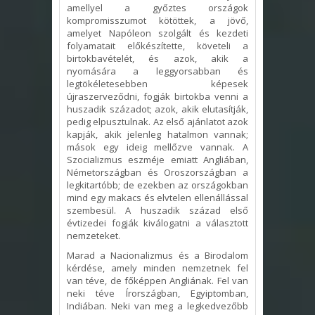
amellyel a győztes országok
kompromisszumot kötöttek, a jövő,
amelyet Napóleon szolgált és kezdeti
folyamatait előkészítette, követeli a
birtokbavételét, és azok, akik a
nyomására a leggyorsabban és
legtökéletesebben képesek
újraszerveződni, fogják birtokba venni a
huszadik századot; azok, akik elutasítják,
pedig elpusztulnak. Az első ajánlatot azok
kapják, akik jelenleg hatalmon vannak;
mások egy ideig mellőzve vannak. A
Szocializmus eszméje emiatt Angliában,
Németországban és Oroszországban a
legkitartóbb; de ezekben az országokban
mind egy makacs és elvtelen ellenállással
szembesül. A huszadik század első
évtizedei fogják kiválogatni a választott
nemzeteket.
Marad a Nacionalizmus és a Birodalom
kérdése, amely minden nemzetnek fel
van téve, de főképpen Angliának. Fel van
neki téve Írországban, Egyiptomban,
Indiában. Neki van meg a legkedvezőbb