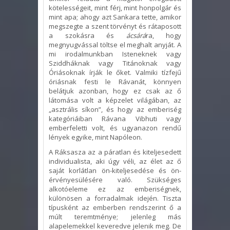
kötelességeit, mint férj, mint honpolgár és
mint apa; ahogy azt Sankara tette, amikor
megszegte a szent törvényt és rátaposott
a szokásra és
ácsárá
ra, hogy
megnyugvással töltse el meghalt anyját. A
mi irodalmunkban Isteneknek vagy
Sziddháknak vagy Titánoknak vagy
Óriásoknak írják le őket. Valmiki tízfejű
óriásnak festi le Rávanát, könnyen
belátjuk azonban, hogy ez csak az ő
látomása volt a képzelet világában, az
„asztrális síkon”, és hogy az emberiség
kategóriáiban Rávana Vibhuti vagy
emberfeletti volt, és ugyanazon rendű
lények egyike, mint Napóleon.
A Ráksasza az a páratlan és kiteljesedett
individualista, aki úgy véli, az élet az ő
saját korlátlan ön-kiteljesedése és ön-
érvényesülésére való. Szükséges
alkotóeleme ez az emberiségnek,
különösen a forradalmak idején. Tiszta
típusként az emberben rendszerint ő a
múlt teremtménye; jelenleg más
alapelemekkel keveredve jelenik meg. De