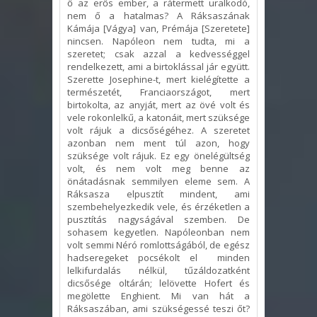
ő az erős ember, a rátermett uralkodó,
nem ő a hatalmas? A Ráksaszának
Kámája [Vágya] van, Prémája [Szeretete]
nincsen. Napóleon nem tudta, mi a
szeretet; csak azzal a kedvességgel
rendelkezett, ami a birtoklással jár együtt.
Szerette Josephine-t, mert kielégítette a
természetét, Franciaországot, mert
birtokolta, az anyját, mert az övé volt és
vele rokonlelkű, a katonáit, mert szüksége
volt rájuk a dicsőségéhez. A szeretet
azonban nem ment túl azon, hogy
szüksége volt rájuk. Ez egy önelégültség
volt, és nem volt meg benne az
önátadásnak semmilyen eleme sem. A
Ráksasza elpusztít mindent, ami
szembehelyezkedik vele, és érzéketlen a
pusztítás nagyságával szemben. De
sohasem kegyetlen. Napóleonban nem
volt semmi Néró romlottságából, de egész
hadseregeket pocsékolt el minden
lelkifurdalás nélkül, tűzáldozatként
dicsősége oltárán; lelövette Hofert és
megölette Enghient. Mi van hát a
Ráksaszában, ami szükségessé teszi őt?