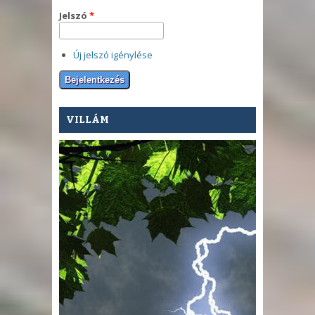
Jelszó
*
Új jelszó igénylése
VILLÁM