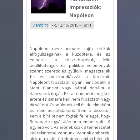
Impressziók:
Napóleon
Dambholi
-
k, 12/15/2015 - 18:11
Napóleon neve minden fajta kritikák
elfogultságainak a küzdőtere, és az
emberek a részrehajlásuk, lelki
beállítottságuk és politikai véleményük
szerint szeretik és gyűlölik, magasztalják
fel és pocskondiázzák a Korzikait.
Napóleont hibáztatni olyan, mint bírálni a
Mont Blanc-ot vagy sárral dobálni a
Kancsendzöngát. Ezt a fenomént meg kell
érteni és ismerni kell, nem hibáztatni vagy
dicsőíteni. Csodálnunk kell őt, de elmeként
és nem moralistaként. Sem a dicsőítői,
sem a bírálói nem fogták fel eléggé, hogy
Bonaparte egyáltalán nem ember volt – ő
egy erő volt. Az erőnek csak a természetét
kell tekintetbe vennünk. Vannak emberek,
akik maguktól értetődően emberfelettiek,