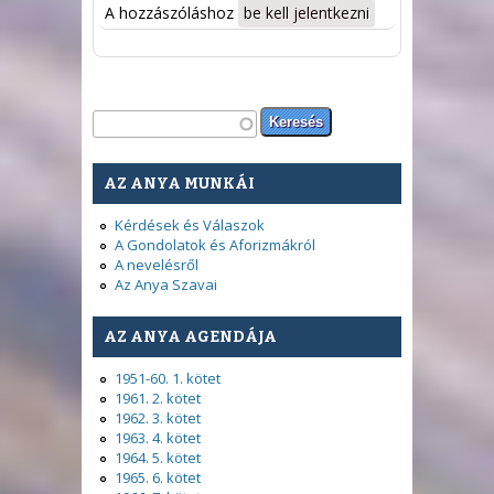
A hozzászóláshoz
be kell jelentkezni
Keresés űrlap
Keresés
AZ ANYA MUNKÁI
Kérdések és Válaszok
A Gondolatok és Aforizmákról
A nevelésről
Az Anya Szavai
AZ ANYA AGENDÁJA
1951-60. 1. kötet
1961. 2. kötet
1962. 3. kötet
1963. 4. kötet
1964. 5. kötet
1965. 6. kötet