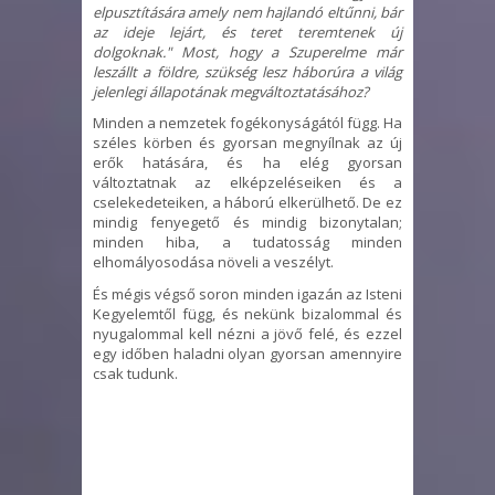
elpusztítására amely nem hajlandó eltűnni, bár
az ideje lejárt, és teret teremtenek új
dolgoknak." Most, hogy a Szuperelme már
leszállt a földre, szükség lesz háborúra a világ
jelenlegi állapotának megváltoztatásához?
Minden a nemzetek fogékonyságától függ. Ha
széles körben és gyorsan megnyílnak az új
erők hatására, és ha elég gyorsan
változtatnak az elképzeléseiken és a
cselekedeteiken, a háború elkerülhető. De ez
mindig fenyegető és mindig bizonytalan;
minden hiba, a tudatosság minden
elhomályosodása növeli a veszélyt.
És mégis végső soron minden igazán az Isteni
Kegyelemtől függ, és nekünk bizalommal és
nyugalommal kell nézni a jövő felé, és ezzel
egy időben haladni olyan gyorsan amennyire
csak tudunk.