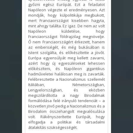
győzni egész Európát. Ezt a feladatot
Napóleon végezte el eredményesen. Azt
mondják, hogy külpolitikája megbukott,
mert Franciaországot kisebben hagyta,
mint ahogy találta. Ez igaz. De nem az volt
Napóleon küldetése, hogy
Franciaországot földrajzilag megnövelje.
Ő nem Franciaországért érkezett, hanem
az emberiségét, és még bukásában is
Istent szolgálta, és előkészítette a jövőt.
Európa egyensúlyát meg kellett zavarni,
azért hogy új egyesüléseket lehessen
előkészíteni, és Napóleon gigantikus
hadműveletei halálosan meg is zavarták.
Felébresztette a Nacionalizmus szellemét
Itáliában, Németországban,
Lengyelországban, és eközben
megszilárdította a nagy Birodalmak
formálódása felé irányuló tendenciát – a
közvetlen jövő pedig a Nacionalizmus és a
Birodalom összehangolt megvalósulása
volt. Rákényszerítette Európát, hogy
elfogadja a politikai és társadalmi
átalakítás szükségességét.