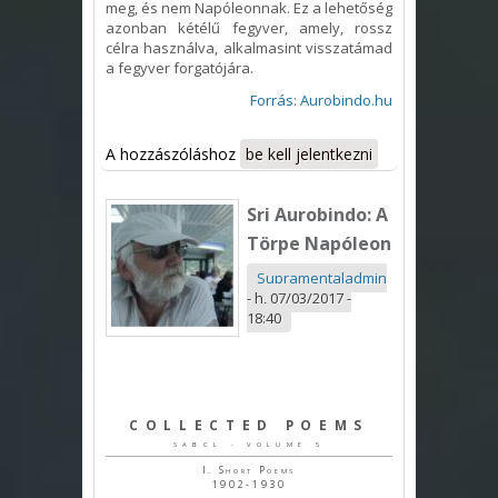
meg, és nem Napóleonnak. Ez a lehetőség
azonban kétélű fegyver, amely, rossz
célra használva, alkalmasint visszatámad
a fegyver forgatójára.
Forrás: Aurobindo.hu
A hozzászóláshoz
be kell jelentkezni
Sri Aurobindo: A
Törpe Napóleon
Supramentaladmin
-
h, 07/03/2017 -
18:40
COLLECTED POEMS
SABCL - VOLUME 5
I. Short Poems
1902-1930