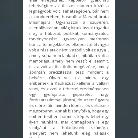
amit elvégeznek; Napóleon gyakorlati
tehetségben az összes modern közül a
legnagyobb volt. Tehetségében, bár nem
a karakterében, hasonlít a Mahabhárata
Bhismájára. Ugyanazzal a szuverén,
ellenállhatatlan, világ-birtoklással ragadta
meg a háborút, politikát, kormányzatot,
törvényhozást; ugyanolyan mesterien
bánt a tömegekkel és elképesztő étvágya
volt a részletek iránt. Vasból volt az agya ,
amely soha nem lankad el, hibátlan volt a
memóriája, amely nem veszít el semmit,
tiszta volt az ösztönös megérzése, amely
spontán precizitással tesz mindent a
helyére. Olyan volt ez, mintha egy
embernek a Kaukázust kellene a vállain
vinni, és ezzel a teherrel eredményesen
egy gyorsjáratú gépezetet nagy
fordulatszámmal járatni, de azért figyelni
és előre látni minden lépést, és sohasem
megtorpanni. Annak bizonyítéka, hogy egy
emberi testben bármi is képes lehet egy
ilyen munkára, már önmagában is egy
szolgálat a haladásunk számára,
amelyért nem lehetünk elég hálásak