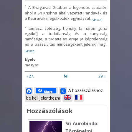
1
A Bhagavad Gitában a legendás csatatér,
ahol a Sri Krishna által vezetett Pandavák és
a Kauravák megütköztek egymással.
(vissza)
2
tamasz: sötétség, homály; [a három guna
egyike] a tudatlanság és a tunyaság
minősége; a tudattalan ereje [a képtelenség
és a passzivitás minőségeként jelenik meg].
(vissza)
Nyelv
magyar
‹ 27.
fel
29. ›
Facebook
Share
A hozzászóláshoz
Share
be kell jelentkezni
Hozzászólások
Sri Aurobindo:
Történelmi