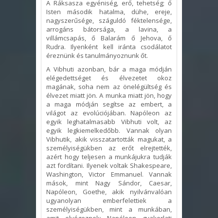
A Ráksasza egyéniség, erő, tehetség; ő
Isten második hatalma, dühe, ereje,
nagyszerűsége, száguldó féktelensége,
arrogáns bátorsága, a lavina, a
villámcsapás, ő Balarám ő Jehova, ő
Rudra. Ilyenként kell iránta csodálatot
éreznünk és tanulmányoznunk őt.
A Vibhuti azonban, bár a maga módján
elégedettséget és élvezetet okoz
magának, soha nem az önelégültség és
élvezet miatt jön. A munka miatt jön, hogy
a maga módján segítse az embert, a
világot az evolúciójában. Napóleon az
egyik leghatalmasabb Vibhuti volt, az
egyik legkiemelkedőbb. Vannak olyan
Vibhutik, akik visszatartották magukat, a
személyiségükben az erőt elrejtették,
azért hogy teljesen a munkájukra tudják
azt fordítani. Ilyenek voltak Shakespeare,
Washington, Victor Emmanuel. Vannak
mások, mint Nagy Sándor, Caesar,
Napóleon, Goethe, akik nyilvánvalóan
ugyanolyan emberfelettiek a
személyiségükben, mint a munkában,