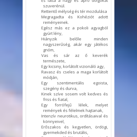
És látta a nagy és apró dolgokat
szuverénül.
Rettentő mélység és tér mozdulása
Megragadta és Kohéziót adott
reményeinek.
Egész más ez a pokoli agyagból
gyúrt lény,
Hiányzik belőle minden
nagyszerűség, akár egy játékos
gnóm,
Vas és sár az ő keverék
természete,
Egy kicsiny, korlátolt vizionáló agy,
Ravasz és cseles a maga korlátolt
módján,
Egy szentimentális egoista,
szegény és durva,
Kinek szíve sosem volt kedves és
friss és fiatal,
Egy forrófejű lélek, melyet
remények és félelmek hajtanak,
Intenzív neurotikus, ordításaival és
könnyeivel,
Erőszakos és kegyetlen, ördögi,
gyermekded és brutális,