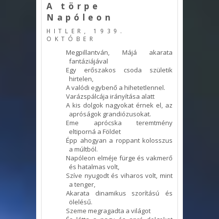
A törpe
Napóleon
HITLER, 1939.
OKTÓBER
Megpillantván, Májá akarata
fantáziájával
Egy erőszakos csoda születik
hirtelen,
A valódi egybenő a hihetetlennel.
Varázspálcája irányítása alatt
A kis dolgok nagyokat érnek el, az
apróságok grandiózusokat.
Eme aprócska teremtmény
eltiporná a Földet
Épp ahogyan a roppant kolosszus
a múltból.
Napóleon elméje fürge és vakmerő
és hatalmas volt,
Szíve nyugodt és viharos volt, mint
a tenger,
Akarata dinamikus szorítású és
ölelésű.
Szeme megragadta a világot