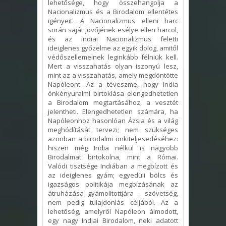
lehetősége, hogy összehangolja a
Nacionalizmus és a Birodalom ellentétes
igényeit. A Nacionalizmus elleni harc
során saját jövőjének esélye ellen harcol,
és az indiai Nacionalizmus feletti
ideiglenes győzelme az egyik dolog, amitől
védőszellemeinek leginkább félniük kell.
Mert a visszahatás olyan iszonyú lesz,
mint az a visszahatás, amely megdöntötte
Napóleont. Az a téveszme, hogy India
önkényuralmi birtoklása elengedhetetlen
a Birodalom megtartásához, a vesztét
jelentheti. Elengedhetetlen számára, ha
Napóleonhoz hasonlóan Ázsia és a világ
meghódítását tervezi; nem szükséges
azonban a birodalmi önkiteljesedéséhez:
hiszen még India nélkül is nagyobb
Birodalmat birtokolna, mint a Római.
Valódi tisztsége Indiában a megbízott és
az ideiglenes gyám; egyedüli bölcs és
igazságos politikája megbízásának az
átruházása gyámolítottjára – szövetség,
nem pedig tulajdonlás céljából. Az a
lehetőség, amelyről Napóleon álmodott,
egy nagy Indiai Birodalom, neki adatott