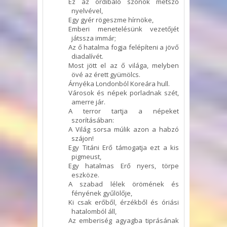
Ez az ordibáló szónok metsző
nyelvével,
Egy gyér rögeszme hírnöke,
Emberi menetelésünk vezetőjét
játssza immár;
Az ő hatalma fogja felépíteni a jövő
diadalívét.
Most jött el az ő világa, melyben
övé az érett gyümölcs.
Árnyéka Londonból Koreára hull.
Városok és népek porladnak szét,
amerre jár.
A terror tartja a népeket
szorításában:
A Világ sorsa múlik azon a habzó
szájon!
Egy Titáni Erő támogatja ezt a kis
pigmeust,
Egy hatalmas Erő nyers, törpe
eszköze.
A szabad lélek örömének és
fényének gyűlölője,
Ki csak erőből, érzékből és óriási
hatalomból áll,
Az emberiség agyagba tiprásának