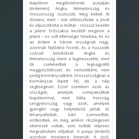
Napóleon megdöntésnek punjáján
[érdemén] Anglia, Németország és
Oroszország osztozott. Meg kellett őt
dönteni, mert – bár előkészítette a jövőt
és elpusztította a múltat – rosszul kezelte
a jelent. Erőszakos kezétől megóvni a
jelent – ez volt ellenségei feladata, és ez
az érdem e három országnak nagy,
azonnali fejlődést hozott, és a huszadik
század birtoklását. Anglia és
Németország ment a legmesszebb, mert
ők cselekedtek a legnagyobb
meggyőződéssel, és nemzetként, nem
pedig Kormányzatként. Oroszországban a
Kormányzat lépett fel, de a nép
segítségével. Ezzel szemben azok az
országok, amelyek szimpatizáltak
Napóleonnal, mint Itália, Írország,
Lengyelország, vagy azok, amelyek
gyengén vagy helytelenül jártak el,
lehanyatlottak, kárt szenvedtek,
erőlködtek, és még amikor részlegesen
sikeresek voltak, sem tudták teljesen
megvalósítani céljaikat. A punja [érdem]
azonban mostanra kimerült. A jövő,