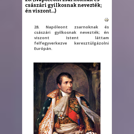
császári gyilkosnak nevezték;
én viszont...)
28. Napóleont zsarnoknak és
császári gyilkosnak nevezték; én
viszont Istent láttam
felfegyverkezve keresztülgázolni
Európán.