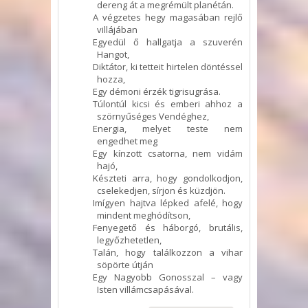
dereng át a megrémült planétán.
A végzetes hegy magasában rejlő
villájában
Egyedül ő hallgatja a szuverén
Hangot,
Diktátor, ki tetteit hirtelen döntéssel
hozza,
Egy démoni érzék tigrisugrása.
Túlontúl kicsi és emberi ahhoz a
szörnyűséges Vendéghez,
Energia, melyet teste nem
engedhet meg
Egy kínzott csatorna, nem vidám
hajó,
Készteti arra, hogy gondolkodjon,
cselekedjen, sírjon és küzdjön.
Imígyen hajtva lépked afelé, hogy
mindent meghódítson,
Fenyegető és háborgó, brutális,
legyőzhetetlen,
Talán, hogy találkozzon a vihar
söpörte útján
Egy Nagyobb Gonosszal – vagy
Isten villámcsapásával.