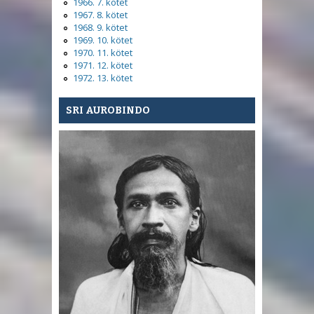
1966. 7. kötet
1967. 8. kötet
1968. 9. kötet
1969. 10. kötet
1970. 11. kötet
1971. 12. kötet
1972. 13. kötet
SRI AUROBINDO