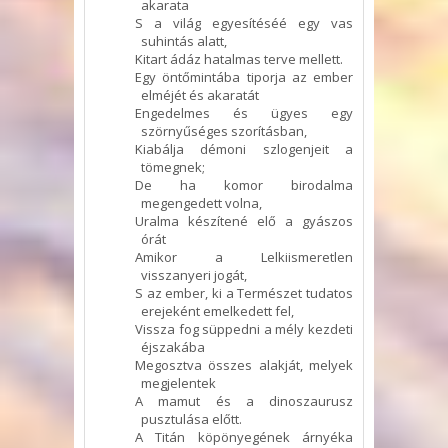
akarata
S a világ egyesítéséé egy vas
suhintás alatt,
Kitart ádáz hatalmas terve mellett.
Egy öntőmintába tiporja az ember
elméjét és akaratát
Engedelmes és ügyes egy
szörnyűséges szorításban,
Kiabálja démoni szlogenjeit a
tömegnek;
De ha komor birodalma
megengedett volna,
Uralma készítené elő a gyászos
órát
Amikor a Lelkiismeretlen
visszanyeri jogát,
S az ember, ki a Természet tudatos
erejeként emelkedett fel,
Vissza fog süppedni a mély kezdeti
éjszakába
Megosztva összes alakját, melyek
megjelentek
A mamut és a dinoszaurusz
pusztulása előtt.
A Titán köpönyegének árnyéka