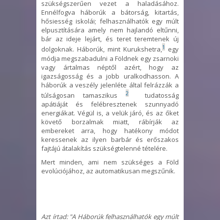
szükségszerűen vezet a haladásához.
Ennélfogva háborúk a bátorság, kitartás,
hősiesség iskolái; felhasználhatók egy múlt
elpusztítására amely nem hajlandó eltűnni,
bár az ideje lejárt, és teret teremtenek új
1
dolgoknak. Háborúk, mint Kurukshetra,
egy
módja megszabadulni a Földnek egy zsarnoki
vagy ártalmas néptől azért, hogy az
igazságosság és a jobb uralkodhasson. A
háborúk a veszély jelenléte által felrázzák a
2
túlságosan tamaszikus
tudatosság
apátiáját és felébresztenek szunnyadó
energiákat. Végül is, a velük járó, és az őket
követő borzalmak miatt, rábírják az
embereket arra, hogy hatékony módot
keressenek az ilyen barbár és erőszakos
fajtájú átalakítás szükségtelenné tételére.
Mert minden, ami nem szükséges a Föld
evolúciójához, az automatikusan megszűnik.
Azt írtad: "A Háborúk felhasználhatók egy múlt