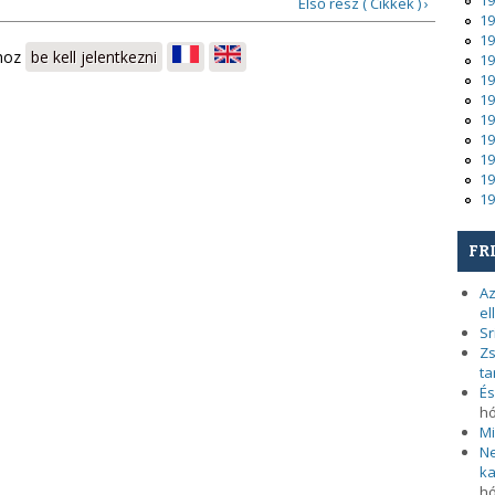
19
Első rész ( Cikkek ) ›
19
19
shoz
be kell jelentkezni
19
19
19
19
19
19
19
19
FR
Az
el
Sr
Zs
ta
És
h
Mi
Ne
ka
h