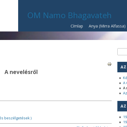
OM Namo Bhagavateh
Címlap
Anya (Mirra Alfassa)
Ke
Kere
AZ
A nevelésről
Ké
A 
A 
Az
AZ
19
és beszélgetések )
19