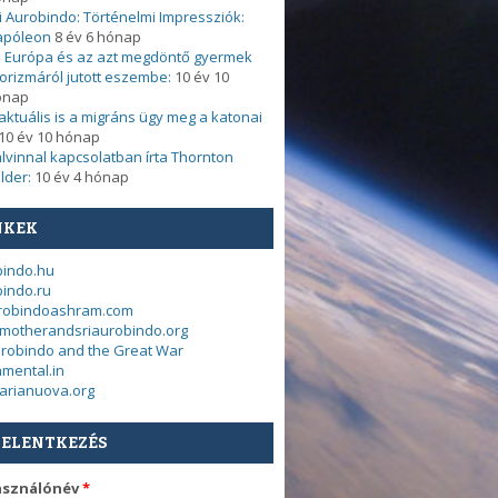
i Aurobindo: Történelmi Impressziók:
apóleon
8 év 6 hónap
 Európa és az azt megdöntő gyermek
orizmáról jutott eszembe:
10 év 10
ónap
. aktuális is a migráns ügy meg a katonai
10 év 10 hónap
lvinnal kapcsolatban írta Thornton
lder:
10 év 4 hónap
NKEK
bindo.hu
indo.ru
urobindoashram.com
motherandsriaurobindo.org
urobindo and the Great War
mental.in
arianuova.org
JELENTKEZÉS
asználónév
*