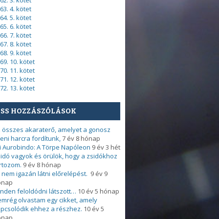
62. 3. kötet
63. 4. kötet
64. 5. kötet
65. 6. kötet
66. 7. kötet
67. 8. kötet
68. 9. kötet
69. 10. kötet
70. 11. kötet
71. 12. kötet
72. 13. kötet
ISS HOZZÁSZÓLÁSOK
 összes akaraterő, amelyet a gonosz
leni harcra fordítunk,
7 év 8 hónap
i Aurobindo: A Törpe Napóleon
9 év 3 hét
idó vagyok és örülök, hogy a zsidókhoz
rtozom.
9 év 8 hónap
 nem igazán látni előrelépést.
9 év 9
ónap
nden feloldódni látszott…
10 év 5 hónap
mrég olvastam egy cikket, amely
pcsolódik ehhez a részhez.
10 év 5
ónap