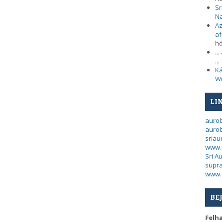
Sr
N
Az
af
h
..
...
Ká
Wi
LI
auro
aurob
sria
www.
Sri A
supra
www.
BE
Felh