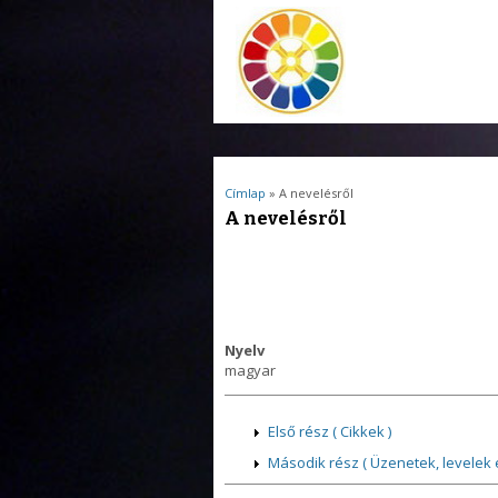
Jelenlegi hely
Címlap
» A nevelésről
A nevelésről
Nyelv
magyar
Első rész ( Cikkek )
Második rész ( Üzenetek, levelek 