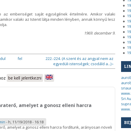
19
19
19
e az emberiséget saját egységének értelmére. Amikor valaki
19
mikor valaki az Istenit látja minden lényben, annak könnyű lesz
19
olja.
19
19
1969. december 9.
19
19
19
19
údul
fel
222.-224. (A szent és az angyal nem az
egyedüli istenségek; csodáld a...) ›
LI
auro
shoz
be kell jelentkezni
aurob
sria
www.
Sri A
supra
raterő, amelyet a gonosz elleni harcra
www.
min
-
h, 11/19/2018 - 16:18
BE
erő, amelyet a
gonosz
elleni harcra fordítunk, arányosan növeli