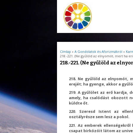
Jelenlegi hely
Címlap
»
A Gondolatok és Aforizmákról
»
Karm
218.-221. (Ne gyűlöld az elnyomót, mert ha erő
218.-221. (Ne gyűlöld az elnyo
218. Ne gyűlöld az elnyomót, m
erejét; ha gyenge, akkor a gyűl
219. A gyűlölet az erő kardja, 
amely, ha csalódást okozott nek
küldte őt.
220. Szeresd Istent az elle
osztályrésze sem lesz a pokol.
221. Az emberek ellenségekről 
csapat birkózóit látom az univ