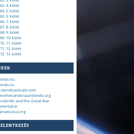
62. 3. kötet
63. 4. kötet
64. 5. kötet
65. 6. kötet
66. 7. kötet
67. 8. kötet
68. 9. kötet
69. 10. kötet
70. 11. kötet
71. 12. kötet
72. 13. kötet
NKEK
bindo.hu
indo.ru
urobindoashram.com
motherandsriaurobindo.org
urobindo and the Great War
mental.in
arianuova.org
JELENTKEZÉS