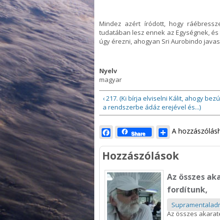
Mindez azért íródott, hogy ráébressz
tudatában lesz ennek az Egységnek, és a
úgy érezni, ahogyan Sri Aurobindo javas
Nyelv
magyar
‹ 217. (Ki bírja elviselni Kálit, ahogy bez
a rendszerbe ádáz erejével és...)
Facebook
Share
A hozzászólá
Share
Hozzászólások
Az összes aka
fordítunk,
Supramentalad
Az összes akarat