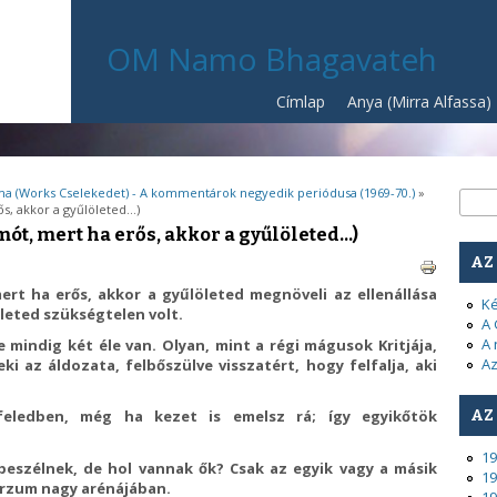
OM Namo Bhagavateh
Címlap
Anya (Mirra Alfassa)
a (Works Cselekedet) - A kommentárok negyedik periódusa (1969-70.)
»
Ke
Kere
s, akkor a gyűlöleted...)
mót, mert ha erős, akkor a gyűlöleted...)
AZ
ert ha erős, akkor a gyűlöleted megnöveli az ellenállása
Ké
öleted szükségtelen volt.
A 
A 
de mindig két éle van. Olyan, mint a régi mágusok Kritjája,
Az
i az áldozata, felbőszülve visszatért, hogy felfalja, aki
AZ
nfeledben, még ha kezet is emelsz rá; így egyikőtök
19
beszélnek, de hol vannak ők? Csak az egyik vagy a másik
19
erzum nagy arénájában.