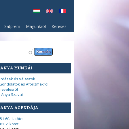
Satprem
Magunkról
Keresés
resés űrlap
sés
 ANYA MUNKÁI
rdések és Válaszok
Gondolatok és Aforizmákról
nevelésről
 Anya Szavai
 ANYA AGENDÁJA
51-60. 1. kötet
61. 2. kötet