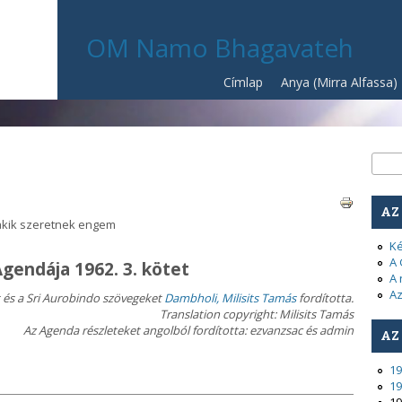
OM Namo Bhagavateh
Címlap
Anya (Mirra Alfassa)
Ke
Kere
AZ
akik szeretnek engem
Ké
A 
gendája 1962. 3. kötet
A 
Az
 és a Sri Aurobindo szövegeket
Dambholi, Milisits Tamás
fordította.
Translation copyright: Milisits
Tamás
Az Agenda részleteket angolból fordította: ezvanzsac és admin
AZ
19
19