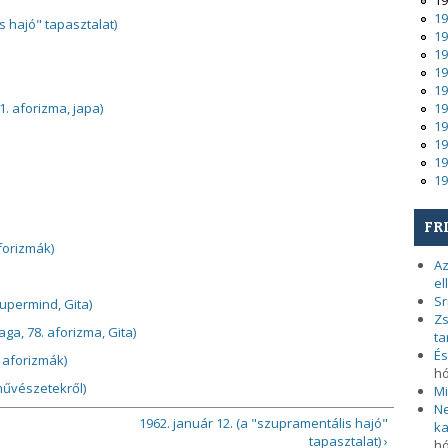
19
19
s hajó" tapasztalat)
19
19
19
19
1. aforizma, japa)
19
19
19
19
19
FR
aforizmák)
Az
el
Sr
upermind, Gita)
Zs
ga, 78. aforizma, Gita)
ta
És
. aforizmák)
h
 művészetekről)
Mi
Ne
1962. január 12. (a "szupramentális hajó"
ka
tapasztalat) ›
h