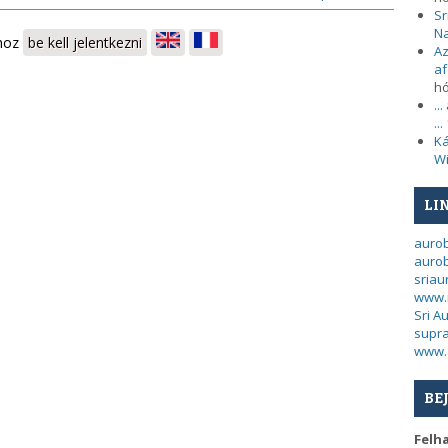
Sr
N
shoz
be kell jelentkezni
Az
af
h
..
...
Ká
Wi
LI
auro
aurob
sria
www.
Sri A
supra
www.
BE
Felh