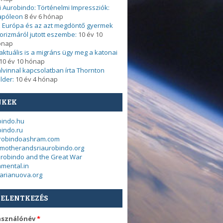
i Aurobindo: Történelmi Impressziók:
apóleon
8 év 6 hónap
 Európa és az azt megdöntő gyermek
orizmáról jutott eszembe:
10 év 10
ónap
. aktuális is a migráns ügy meg a katonai
10 év 10 hónap
lvinnal kapcsolatban írta Thornton
lder:
10 év 4 hónap
NKEK
bindo.hu
indo.ru
urobindoashram.com
motherandsriaurobindo.org
urobindo and the Great War
mental.in
arianuova.org
JELENTKEZÉS
asználónév
*