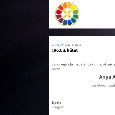
Jelenlegi hely
Címlap
» 1962. 3. kötet
1962. 3. kötet
Ez az Agenda... az ajándékom azoknak 
ANYA
Anya A
Az aforizmákat
Nyelv
magyar