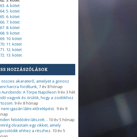
62. 3. kötet
63. 4. kötet
64. 5. kötet
65. 6. kötet
66. 7. kötet
67. 8. kötet
68. 9. kötet
69. 10. kötet
70. 11. kötet
71. 12. kötet
72. 13. kötet
ISS HOZZÁSZÓLÁSOK
 összes akaraterő, amelyet a gonosz
leni harcra fordítunk,
7 év 8 hónap
i Aurobindo: A Törpe Napóleon
9 év 3 hét
idó vagyok és örülök, hogy a zsidókhoz
rtozom.
9 év 8 hónap
 nem igazán látni előrelépést.
9 év 9
ónap
nden feloldódni látszott…
10 év 5 hónap
mrég olvastam egy cikket, amely
pcsolódik ehhez a részhez.
10 év 5
ónap