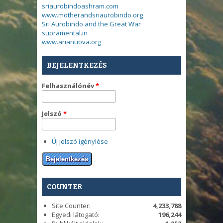
sriaurobindoashram.com
www.motherandsriaurobindo.org
Sri Aurobindo and the Great War
supramental.in
www.arianuova.org
BEJELENTKEZÉS
Felhasználónév
*
Jelszó
*
Új jelszó igénylése
COUNTER
Site Counter:
4,233,788
Egyedi látogató:
196,244