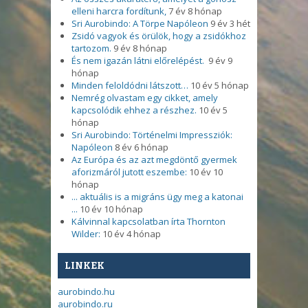
elleni harcra fordítunk,
7 év 8 hónap
Sri Aurobindo: A Törpe Napóleon
9 év 3 hét
Zsidó vagyok és örülök, hogy a zsidókhoz
tartozom.
9 év 8 hónap
És nem igazán látni előrelépést.
9 év 9
hónap
Minden feloldódni látszott…
10 év 5 hónap
Nemrég olvastam egy cikket, amely
kapcsolódik ehhez a részhez.
10 év 5
hónap
Sri Aurobindo: Történelmi Impressziók:
Napóleon
8 év 6 hónap
Az Európa és az azt megdöntő gyermek
aforizmáról jutott eszembe:
10 év 10
hónap
... aktuális is a migráns ügy meg a katonai
...
10 év 10 hónap
Kálvinnal kapcsolatban írta Thornton
Wilder:
10 év 4 hónap
LINKEK
aurobindo.hu
aurobindo.ru