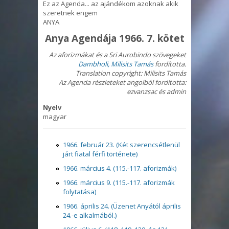
Ez az Agenda... az ajándékom azoknak akik
szeretnek engem
ANYA
Anya Agendája 1966. 7. kötet
Az aforizmákat és a Sri Aurobindo szövegeket
Dambholi, Milisits Tamás
fordította.
Translation copyright: Milisits
Tamás
Az Agenda részleteket angolból fordította:
ezvanzsac és admin
Nyelv
magyar
1966. február 23. (Két szerencsétlenül
járt fiatal férfi története)
1966. március 4. (115.-117. aforizmák)
1966. március 9. (115.-117. aforizmák
folytatása)
1966. április 24. (Üzenet Anyától április
24.-e alkalmából.)