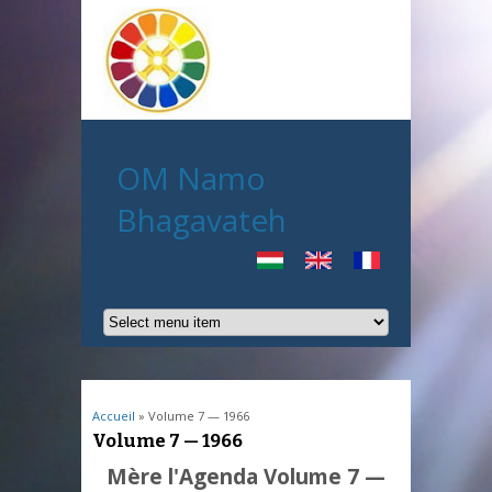
OM Namo
Bhagavateh
Vous êtes ici
Accueil
» Volume 7 — 1966
Volume 7 — 1966
Mère l'Agenda Volume 7 —