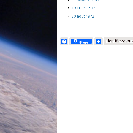
19 juillet 1972
30 aoűt 1972
Facebook
Share
Identifiez-vou
Share