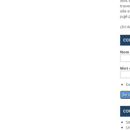
dois 
trave
elle 
jugé 
(Sri 
CO
Nom 
Mot 
D
CO
Si
Un