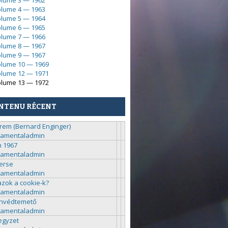
lume 3 — 1962
lume 4 — 1963
lume 5 — 1964
lume 6 — 1965
lume 7 — 1966
lume 8 — 1967
lume 9 — 1967
lume 10 — 1969
lume 12 — 1971
lume 13 — 1972
NTENU RÉCENT
rem (Bernard Enginger)
ramentaladmin
n 1967
ramentaladmin
erse
ramentaladmin
azok a cookie-k?
ramentaladmin
nvédtemető
ramentaladmin
egyzet