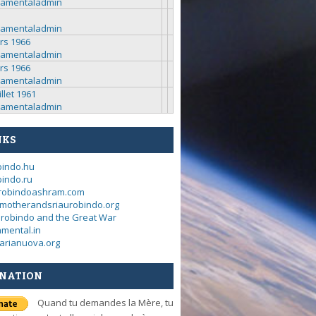
ramentaladmin
ramentaladmin
rs 1966
ramentaladmin
rs 1966
ramentaladmin
illet 1961
ramentaladmin
NKS
bindo.hu
indo.ru
urobindoashram.com
motherandsriaurobindo.org
urobindo and the Great War
mental.in
arianuova.org
NATION
Quand tu demandes la Mère, tu