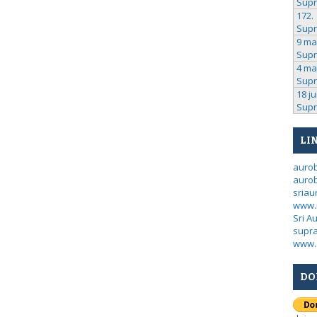
Sup
172.
Sup
9 ma
Sup
4 ma
Sup
18 ju
Sup
LI
auro
aurob
sria
www.
Sri A
supra
www.
DO