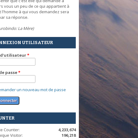
sentir que c'est elle qui demande à
rs vous un peu de ce qui appartient à
et l'homme à qui vous demandez sera
par sa réponse.
Aurobindo: La Mère)
NNEXION UTILISATEUR
d'utilisateur
*
de passe
*
emander un nouveau mot de passe
UNTER
te Counter:
4,233,674
ique Visitor:
196,218