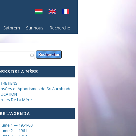
Satprem
Sur nous
Recherche
rmulaire de recherche
ercher
RKS DE LA MÈRE
NTRETIENS
nsées et Aphorismes de Sri Aurobindo
DUCATION
roles De La Mére
RE L’AGENDA
lume 1 — 1951-60
lume 2 — 1961