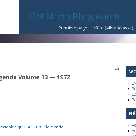
OM Namo Bhagavateh
Première page
Mère (Mirra Alfassa)
Fo
Rech
WO
Agenda Volume 13 — 1972
E
Pe
É
Pa
MÈ
Vo
ormidable qui PRESSE sur le monde.)
Vo