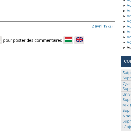
Vo
Vo
Vo
Vo
Vo
2 avril 1972 ›
Vo
Vo
Vo
s
pour poster des commentaires
Vo
Vo
CO
Satp
Sup
7 jui
Sup
Univ
Sup
Mik 
Sup
A ho
Sup
Lábj