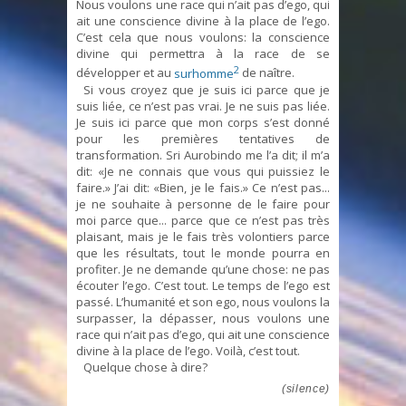
Nous voulons une race qui n’ait pas d’ego, qui
ait une conscience divine à la place de l’ego.
C’est cela que nous voulons: la conscience
divine qui permettra à la race de se
2
développer et au
surhomme
de naître.
Si vous croyez que je suis ici parce que je
suis liée, ce n’est pas vrai. Je ne suis pas liée.
Je suis ici parce que mon corps s’est donné
pour les premières tentatives de
transformation. Sri Aurobindo me l’a dit; il m’a
dit: «Je ne connais que vous qui puissiez le
faire.» J’ai dit: «Bien, je le fais.» Ce n’est pas...
je ne souhaite à personne de le faire pour
moi parce que... parce que ce n’est pas très
plaisant, mais je le fais très volontiers parce
que les résultats, tout le monde pourra en
profiter. Je ne demande qu’une chose: ne pas
écouter l’ego. C’est tout. Le temps de l’ego est
passé. L’humanité et son ego, nous voulons la
surpasser, la dépasser, nous voulons une
race qui n’ait pas d’ego, qui ait une conscience
divine à la place de l’ego. Voilà, c’est tout.
Quelque chose à dire?
(silence)