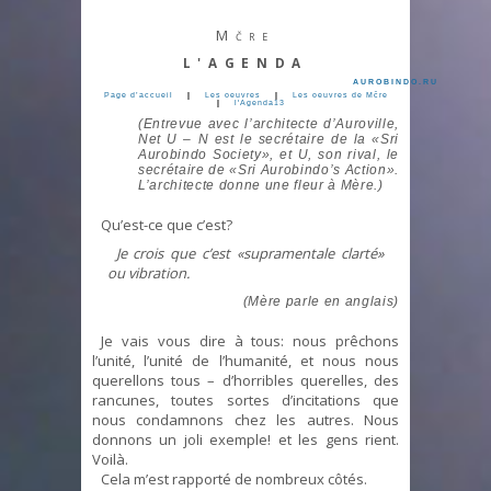
Mčre
L'AGENDA
AUROBINDO.RU
Page d’accueil
|
Les oeuvres
|
Les oeuvres de Mčre
|
l'Agenda13
(Entrevue avec l’architecte d’Auroville,
Net U – N est le secrétaire de la «Sri
Aurobindo Society», et U, son rival, le
secrétaire de «Sri Aurobindo’s Action».
L’architecte donne une fleur à Mère.)
Qu’est-ce que c’est?
Je crois que c’est «supramentale clarté»
ou vibration.
(Mère parle en anglais)
Je vais vous dire à tous: nous prêchons
l’unité, l’unité de l’humanité, et nous nous
querellons tous – d’horribles querelles, des
rancunes, toutes sortes d’incitations que
nous condamnons chez les autres. Nous
donnons un joli exemple! et les gens rient.
Voilà.
Cela m’est rapporté de nombreux côtés.