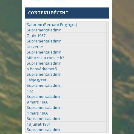
CONTENU RÉCENT
Satprem (Bernard Enginger)
Supramentaladmin
7 juin 1967
Supramentaladmin
Universe
Supramentaladmin
Mik azok a cookie-k?
Supramentaladmin
A honvédtemető
Supramentaladmin
Lábjegyzet
Supramentaladmin
172.
Supramentaladmin
9 mars 1966
Supramentaladmin
4 mars 1966
Supramentaladmin
18 juillet 1961
Supramentaladmin