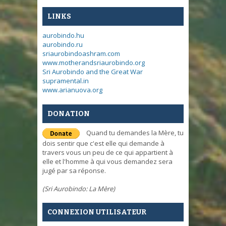
LINKS
aurobindo.hu
aurobindo.ru
sriaurobindoashram.com
www.motherandsriaurobindo.org
Sri Aurobindo and the Great War
supramental.in
www.arianuova.org
DONATION
Quand tu demandes la Mère, tu
dois sentir que c'est elle qui demande à
travers vous un peu de ce qui appartient à
elle et l'homme à qui vous demandez sera
jugé par sa réponse.
(Sri Aurobindo: La Mère)
CONNEXION UTILISATEUR