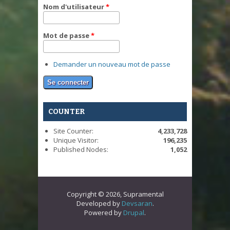
Nom d'utilisateur
*
Mot de passe
*
Demander un nouveau mot de passe
COUNTER
Site Counter:
4,233,728
Unique Visitor:
196,235
Published Nodes:
1,052
Copyright © 2026, Supramental
Developed by
Devsaran
.
Powered by
Drupal
.