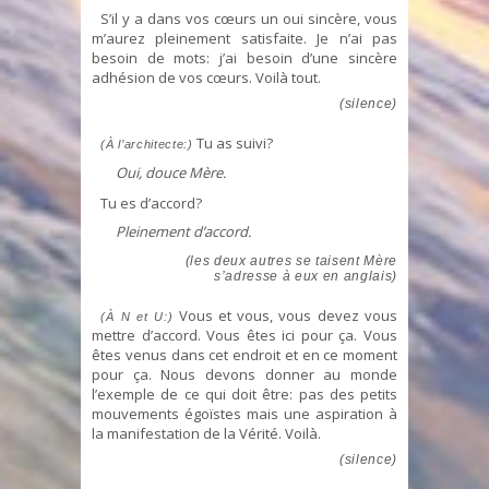
S’il y a dans vos cœurs un oui sincère, vous
m’aurez pleinement satisfaite. Je n’ai pas
besoin de mots: j’ai besoin d’une sincère
adhésion de vos cœurs. Voilà tout.
(silence)
Tu as suivi?
(À l’architecte:)
Oui, douce Mère.
Tu es d’accord?
Pleinement d’accord.
(les deux autres se taisent Mère
s’adresse à eux en anglais)
Vous et vous, vous devez vous
(À N et U:)
mettre d’accord. Vous êtes ici pour ça. Vous
êtes venus dans cet endroit et en ce moment
pour ça. Nous devons donner au monde
l’exemple de ce qui doit être: pas des petits
mouvements égoïstes mais une aspiration à
la manifestation de la Vérité. Voilà.
(silence)