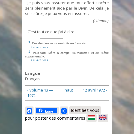
Je puis vous assurer que tout effort sincère
sera pleinement aidé par le Divin. De cela, je
suis sûre; je peux vous en assurer.
(silence)
C’est tout ce que j’ai à dire.
1
Ces derniers mots sont dits en français.
En arrière
2
Plus tard. Mère a corrigé «surhomme» et dit «l’être
supramental».
En arrière
Langue
Français
‹ Volume 13 —
haut
12 avril 1972 ›
1972
Facebook
Share
Identifiez-vous
Share
pour poster des commentaires