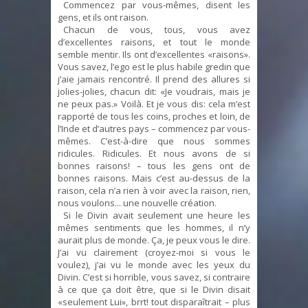
Commencez par vous-mêmes, disent les
gens, et ils ont raison.
Chacun de vous, tous, vous avez
d’excellentes raisons, et tout le monde
semble mentir. Ils ont d’excellentes «raisons».
Vous savez, l’ego est le plus habile gredin que
j’aie jamais rencontré. Il prend des allures si
jolies-jolies, chacun dit: «Je voudrais, mais je
ne peux pas.» Voilà. Et je vous dis: cela m’est
rapporté de tous les coins, proches et loin, de
l’Inde et d’autres pays – commencez par vous-
mêmes. C’est-à-dire que nous sommes
ridicules. Ridicules. Et nous avons de si
bonnes raisons! – tous les gens ont de
bonnes raisons. Mais c’est au-dessus de la
raison, cela n’a rien à voir avec la raison, rien,
nous voulons... une nouvelle création.
Si le Divin avait seulement une heure les
mêmes sentiments que les hommes, il n’y
aurait plus de monde. Ça, je peux vous le dire.
J’ai vu clairement (croyez-moi si vous le
voulez), j’ai vu le monde avec les yeux du
Divin. C’est si horrible, vous savez, si contraire
à ce que ça doit être, que si le Divin disait
«seulement Lui», brrt! tout disparaîtrait – plus