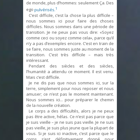
de monde, plus d’hommes: seulement Ça. Des
1
ego
pulvérisés.
C’est difficile, c’est la chose la plus difficile –
nous sommes ici pour faire des choses
difficiles. Nous sommes dans une période de
transition. Je ne peux pas vous dire: «Soyez
comme ceci ou soyez comme cela», parce qu’il
n’y a pas d’exemples encore. C’est en train de
se faire, nous sommes juste au moment de la
transition. C’est très difficile – mais très
intéressant.
Pendant des siècles et des siècles,
l’humanité a attendu ce moment. Il est venu.
Mais c’est difficile.
Je ne dis pas que nous sommes ici, sur la
terre, simplement pour nous reposer et nous
amuser; ce n’est pas le moment maintenant.
Nous sommes ici... pour préparer le chemin
de la nouvelle création.
Le corps a des difficultés, alors je ne peux
pas être active, hélas. Ce n’est pas parce que
je suis vieille – je ne suis pas vieille. Je ne suis
pas vieille, je suis plus jeune que la plupart de
vous. Si je suis ici inactive, c’est parce que le
corps s’est définitivement donné pour