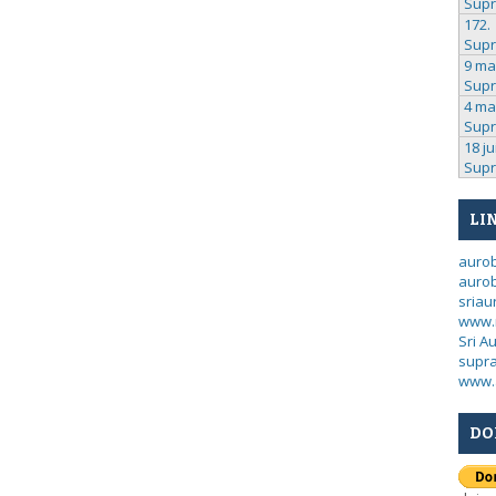
Sup
172.
Sup
9 ma
Sup
4 ma
Sup
18 ju
Sup
LI
auro
aurob
sria
www.
Sri A
supra
www.
DO