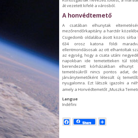
át vezetett kifelé a városból.
A honvédtemető
A csatában elhunytak eltemetésé
mezőrendőrkapitány a harctér közelében
Csigedomb oldalába ásott közös sírba 
634 orosz katona földi maradván
ellentmondásosak az ott elhantoltak sz
az egység, hogy a csata utáni negyedi
napokban ide temetetteken túl töb
berendezett kórházakban elhunyt
temetésükről nincs pontos adat, de
járványtemetőként létesült új temet
nyugalomra. Ezt látszik igazolni a né
amely a Honvédtemetőt „Muszka Temető” f
Langue
Indéfini
Facebook
Share
Share