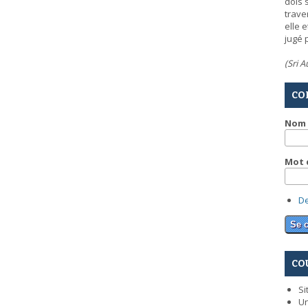
dois 
trave
elle 
jugé 
(Sri 
CO
Nom 
Mot 
D
CO
Si
Un