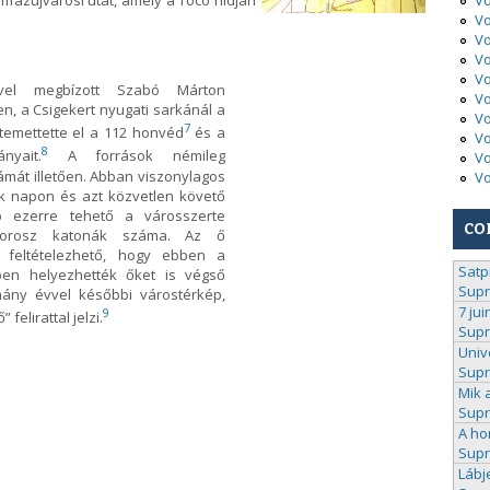
Vo
Vo
Vo
Vo
Vo
vel megbízott Szabó Márton
Vo
, a Csigekert nyugati sarkánál a
Vo
7
temettette el a 112 honvéd
és a
Vo
8
yait.
A források némileg
Vo
ámát illetően. Abban viszonylagos
Vo
k napon és azt közvetlen követő
b ezerre tehető a városszerte
CO
 orosz katonák száma. Az ő
 feltételezhető, hogy ebben a
Satp
őben helyezhették őket is végső
Sup
hány évvel későbbi várostérkép,
7 jui
9
elirattal jelzi.
Sup
Univ
Sup
Mik 
Sup
A ho
Sup
Lábj