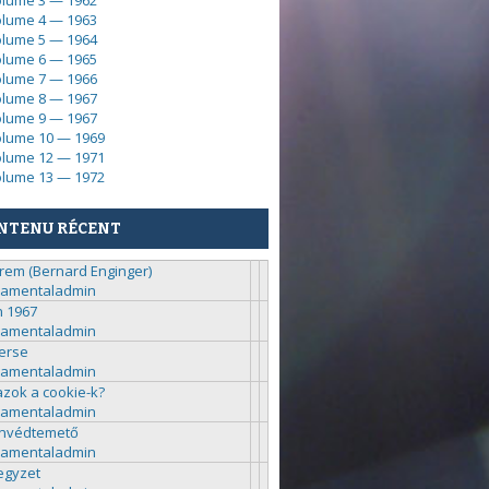
lume 3 — 1962
lume 4 — 1963
lume 5 — 1964
lume 6 — 1965
lume 7 — 1966
lume 8 — 1967
lume 9 — 1967
lume 10 — 1969
lume 12 — 1971
lume 13 — 1972
NTENU RÉCENT
rem (Bernard Enginger)
ramentaladmin
n 1967
ramentaladmin
erse
ramentaladmin
azok a cookie-k?
ramentaladmin
nvédtemető
ramentaladmin
egyzet