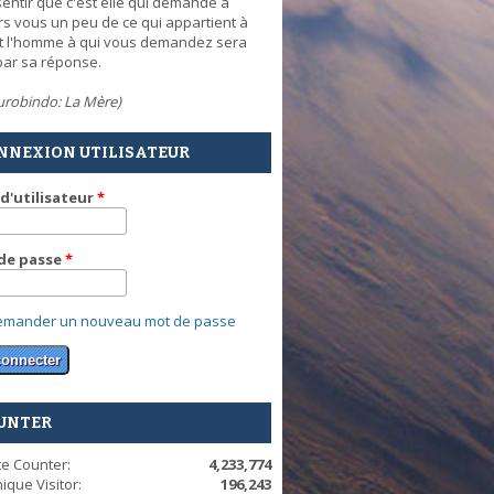
sentir que c'est elle qui demande à
rs vous un peu de ce qui appartient à
et l'homme à qui vous demandez sera
par sa réponse.
Aurobindo: La Mère)
NNEXION UTILISATEUR
d'utilisateur
*
de passe
*
emander un nouveau mot de passe
UNTER
te Counter:
4,233,774
ique Visitor:
196,243