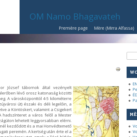
OM Namo Bhagavateh
Première page
Mère (Mirra Alfassa)
Fo
Rech
WO
E
r József tábornok által vezényelt
Pe
úlerőben lévő orosz katonaság közötti
É
eg. A városközponttól 4-5 kilométerre
Pa
újvárosi út) északi és déli legelőin, a
etve a Köntöskert, valamint a Csigekert
MÈ
. A hadszínteret a város felől a Mester
szágúton lehetett leggyorsabban elérni.
kénél kezdődött és a mai Honvédtemető
Vo
ugati peremén. A kertség után érte el a
Vo
lmazújvárosi utat, amely a Tócó hídján