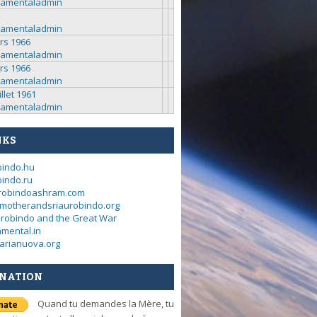
ramentaladmin
ramentaladmin
rs 1966
ramentaladmin
rs 1966
ramentaladmin
illet 1961
ramentaladmin
NKS
bindo.hu
indo.ru
urobindoashram.com
motherandsriaurobindo.org
urobindo and the Great War
mental.in
arianuova.org
NATION
Quand tu demandes la Mère, tu