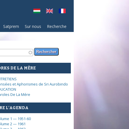
Satprem
Sur nous
Recherche
rmulaire de recherche
ercher
RKS DE LA MÈRE
NTRETIENS
nsées et Aphorismes de Sri Aurobindo
DUCATION
roles De La Mére
RE L’AGENDA
lume 1 — 1951-60
lume 2 — 1961