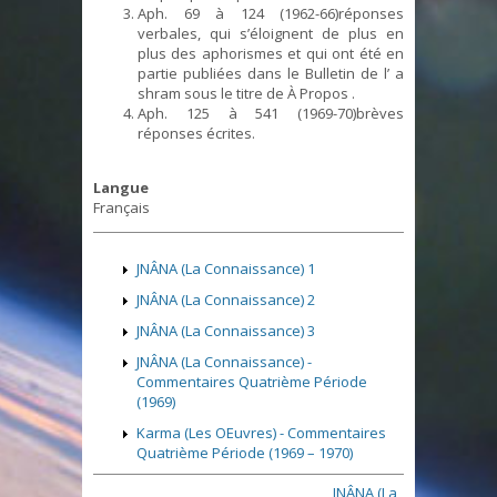
Aph. 69 à 124 (1962-66)réponses
verbales, qui s’éloignent de plus en
plus des aphorismes et qui ont été en
partie publiées dans le Bulletin de l’ a
shram sous le titre de À Propos .
Aph. 125 à 541 (1969-70)brèves
réponses écrites.
Langue
Français
JNÂNA (La Connaissance) 1
JNÂNA (La Connaissance) 2
JNÂNA (La Connaissance) 3
JNÂNA (La Connaissance) -
Commentaires Quatrième Période
(1969)
Karma (Les OEuvres) - Commentaires
Quatrième Période (1969 – 1970)
JNÂNA (La