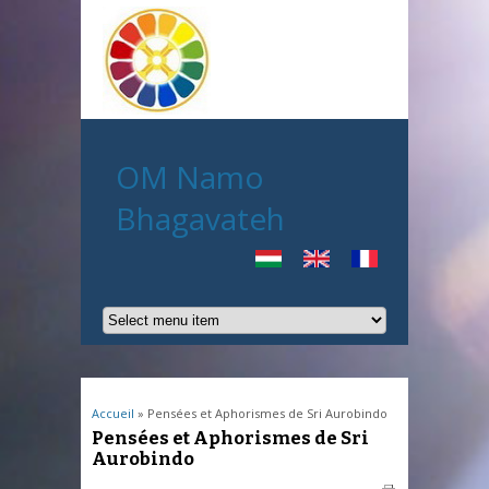
OM Namo
Bhagavateh
Vous êtes ici
Accueil
» Pensées et Aphorismes de Sri Aurobindo
Pensées et Aphorismes de Sri
Aurobindo