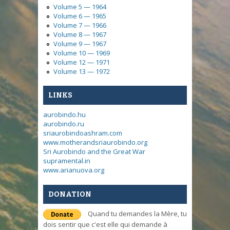
Volume 5 — 1964
Volume 6 — 1965
Volume 7 — 1966
Volume 8 — 1967
Volume 9 — 1967
Volume 10 — 1969
Volume 12 — 1971
Volume 13 — 1972
LINKS
aurobindo.hu
aurobindo.ru
sriaurobindoashram.com
www.motherandsriaurobindo.org
Sri Aurobindo and the Great War
supramental.in
www.arianuova.org
DONATION
Quand tu demandes la Mère, tu
dois sentir que c'est elle qui demande à