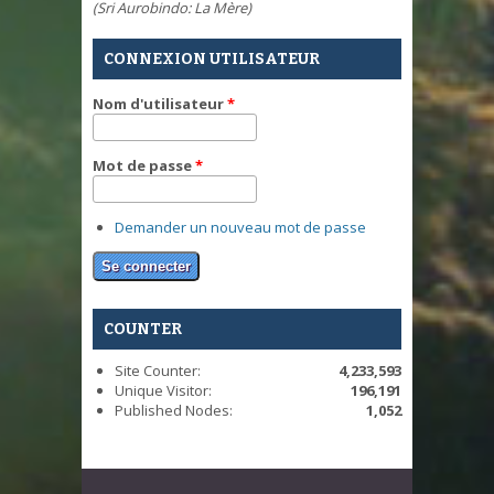
(Sri Aurobindo: La Mère)
CONNEXION UTILISATEUR
Nom d'utilisateur
*
Mot de passe
*
Demander un nouveau mot de passe
COUNTER
Site Counter:
4,233,593
Unique Visitor:
196,191
Published Nodes:
1,052