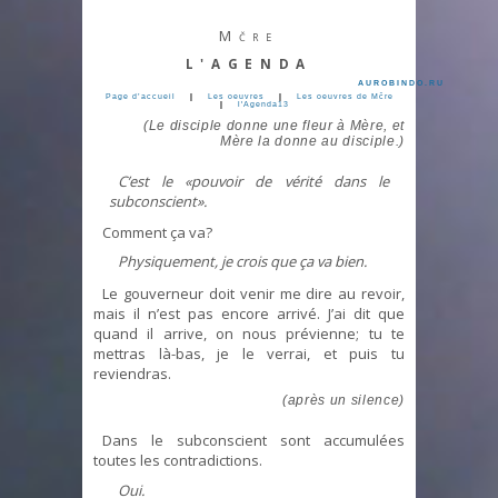
Mčre
L'AGENDA
AUROBINDO.RU
Page d’accueil
|
Les oeuvres
|
Les oeuvres de Mčre
|
l'Agenda13
(Le disciple donne une fleur à Mère, et
Mère la donne au disciple.)
C’est le «pouvoir de vérité dans le
subconscient».
Comment ça va?
Physiquement, je crois que ça va bien.
Le gouverneur doit venir me dire au revoir,
mais il n’est pas encore arrivé. J’ai dit que
quand il arrive, on nous prévienne; tu te
mettras là-bas, je le verrai, et puis tu
reviendras.
(après un silence)
Dans le subconscient sont accumulées
toutes les contradictions.
Oui.