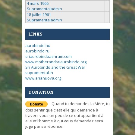
4 mars 1966
Supramentaladmin
18 juillet 1961
Supramentaladmin
LINKS
aurobindo.hu
aurobindo.ru
sriaurobindoashram.com
www.motherandsriaurobindo.org
Sri Aurobindo and the Great War
supramental.in
www.arianuova.org
DONATION
Quand tu demandes la Mère, tu
dois sentir que c'est elle qui demande à
travers vous un peu de ce qui appartient à
elle et l'homme à qui vous demandez sera
jugé par sa réponse.