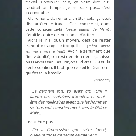
travail. Continuer cela, ça veut dire qu’il
faudrait un temps... Je ne sais pas... c’est
interminable.
Clairement, clairement, arrêter cela, ça veut
dire arrêter le travail. C’est comme si, dans
cette conscience-là
,
(geste autour de Mère)
c’était le centre de jonction et d’action.
Alors je n’ai qu’un moyen, c’est de rester
tranquille-tranquille-tranquille...
(Mère ouvre
. Avoir le sentiment que
les mains vers le haut)
l’individualité, ce n’est rien-rien-rien – ça laisse
passer-passer les rayons divins. C’est la
seule solution. Il faut que ce soit le Divin qui...
qui fasse la bataille.
(silence)
La dernière fois, tu avais dit: «Oh! il
faudra des centaines d’années, et peut-
être des millénaires avant que les hommes
se tournent consciemment vers le Divin.»
Mais...
Peut-être pas.
On a l’impression que cette fois-ci,
quelque chose de décisif devrait venir.