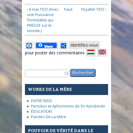
‹ 6 mai 1972 (Avec
haut
19 juillet 1972 ›
une Puissance
formidable qui
PRESSE sur le
monde.)
Facebook
Share
Identifiez-vous
Share
pour poster des commentaires
Formulaire de recherche
Rechercher
WORKS DE LA MÈRE
ENTRETIENS
Pensées et Aphorismes de Sri Aurobindo
ÉDUCATION
Paroles De La Mére
POUVOIR DE VÉRITÉ DANS LE