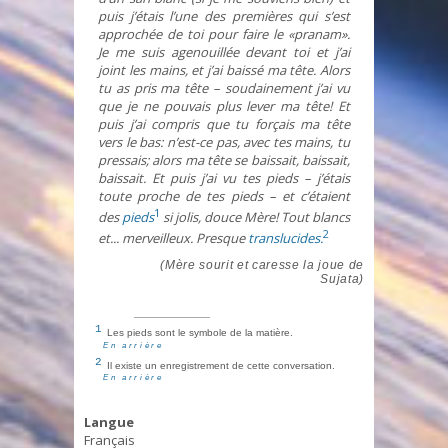
puis j’étais l’une des premières qui s’est
approchée de toi pour faire le «pranam».
Je me suis agenouillée devant toi et j’ai
joint les mains, et j’ai baissé ma tête. Alors
tu as pris ma tête – soudainement j’ai vu
que je ne pouvais plus lever ma tête! Et
puis j’ai compris que tu forçais ma tête
vers le bas: n’est-ce pas, avec tes mains, tu
pressais; alors ma tête se baissait, baissait,
baissait. Et puis j’ai vu tes pieds – j’étais
toute proche de tes pieds – et c’étaient
1
des
pieds
si jolis, douce Mère! Tout blancs
2
et... merveilleux. Presque
translucides.
(Mère sourit et caresse la joue de
Sujata)
1
Les pieds sont le symbole de la matière.
En arrière
2
Il existe un enregistrement de cette conversation.
En arrière
Langue
Français