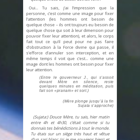
Oui... Tu sais, j’ai l’impression que la
personne, c’est comme une image pour fixer
l’attention (les hommes ont besoin de
quelque chose – ils ont toujours eu besoin de
quelque chose qui soit à leur dimension pour
pouvoir fixer leur attention), et alors, le corps
fait tout ce qu’il peut pour ne pas faire
d’obstruction à la Force divine qui passe, il
s’efforce d’annuler son interception, et en
même temps il voit que c’est... comme une
image dont les hommes ont besoin pour fixer
leur attention.
(Entre le gouverneur J., qui s’assoit
devant Mère en silence, reste
quelques minutes en méditation, puis
fait son «pranam» et sort.)
(Mère plonge jusqu’à la fin
Sujata s’approche)
(Sujata:) Douce Mère, tu sais, hier matin
entre 4h et 4h30, c’était comme si tu
donnais tes bénédictions à tout le monde.
Tu étais sur un siège très haut et vêtue
d’un sari blanc (si je me souviens bien) et