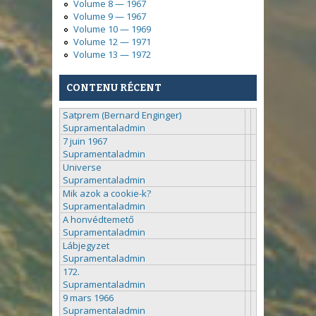
Volume 8 — 1967
Volume 9 — 1967
Volume 10 — 1969
Volume 12 — 1971
Volume 13 — 1972
CONTENU RÉCENT
Satprem (Bernard Enginger)
Supramentaladmin
7 juin 1967
Supramentaladmin
Universe
Supramentaladmin
Mik azok a cookie-k?
Supramentaladmin
A honvédtemető
Supramentaladmin
Lábjegyzet
Supramentaladmin
172.
Supramentaladmin
9 mars 1966
Supramentaladmin