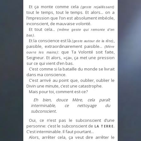
Et ça monte comme cela
(geste rejaillissant)
tout le temps, tout le temps. Et alors... on a
l’impression que l’on est absolument imbécile,
inconscient, de mauvaise volonté.
Et tout cela...
(même geste qui remonte d’en
.
bas)
Et la conscience est là
,
(geste autour de la tête)
paisible, extraordinairement paisible...
(Mère
: que Ta Volonté soit faite,
ouvre les mains)
Seigneur. Et alors, «ça», ça met une pression
sur ce qui vient d’en bas.
C’est comme si la bataille du monde se livrait
dans ma conscience.
C’est arrivé au point que, oublier, oublier le
Divin une minute, c’est une catastrophe.
Mais pour toi, comment est-ce?
Eh bien, douce Mère, cela paraît
interminable, ce nettoyage du
subconscient.
Oui, ce n’est pas le subconscient d’une
personne: c’est le subconscient de
.
LA TERRE
C’est interminable. Il faut pourtant...
Alors, arrêter cela, ça veut dire arrêter le