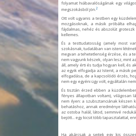
folyamat hiábavalóságának egy világos
2
megszokásból jön.
Ott volt ugyanis a testben egy küzdelem
mozgásoknak, a másik próbálta elhagy
fájdalmas, nehéz és abszolút groteszk v
kellemes.
És a testtudatosság (amely most van 
szokásnak, tudatában van isteni létének
megvan a tehetetlenség érzése, és a te
nem vagyunk készek, olyan lesz, mint az"
áll, amely érti és tudja hogyan kell, és 
az egyik elfogadja az Istenit, a másik p
elfogadása, de a kapcsolódó érzés, hog
nem egy egyéni ügy volt, egyáltalán nem, 
És tisztán érzed ebben a küzdelemben, 
fényes állapotban voltam), világosan l
nem ilyen: a szubsztanciának készen ke
behatáshoz, annak eredménye láthatóan 
az ostoba halál, látod, semmivé reduká
bejött... egy kicsit több tapasztalattal, 
Ha akárcsak a sejtek egy kis összess