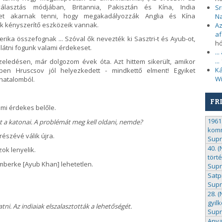
választás módjában, Britannia, Pakisztán és Kína, India
Sr
ket akarnak tenni, hogy megakadályozzák Anglia és Kína
N
ik kényszerítő eszközeik vannak.
Az
af
ka összefognak ... Szóval ők nevezték ki Sasztri-t és Ayub-ot,
h
látni fogunk valami érdekeset.
..
...
eledésen, már dolgozom évek óta. Azt hittem sikerült, amikor
Ká
ben Hruscsov jól helyezkedett - mindkettő elment! Egyiket
Wi
 hatalomból.
FR
mi érdekes belőle.
1961.
 a katonai. A problémát meg kell oldani, nemde?
komm
észévé válik újra.
Sup
40. 
ok lenyelik.
tört
mberke [Ayub Khan] lehetetlen.
Sup
Satp
Sup
28. 
gyil
tni. Az indiaiak elszalasztották a lehetőségét.
Sup
Anya