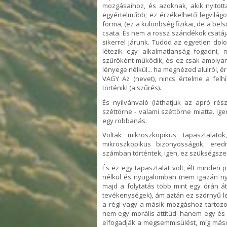
mozgásaihoz, és azoknak, akik nyitot
egyértelműbb; ez érzékelhető legvilágo
forma, (ez a különbség fizikai, de a bels
csata. És nem a rossz szándékok csatáj
sikerrel járunk. Tudod az egyetlen dol
létezik egy alkalmatlanság fogadni, 
szűrőként működik, és ez csak amolyan
lényege nélkül... ha megnézed alulról, 
VAGY Az (nevet), nincs értelme a felh
történik! (a szűrés).
És nyilvánvaló (láthatjuk az apró rés
széttörne - valami széttörne miatta. Ige
egy robbanás.
Voltak mikroszkopikus tapasztalat
mikroszkopikus bizonyosságok, ere
számban történtek, igen, ez szükségsze
És ez egy tapasztalat volt, élt minden 
nélkül és nyugalomban (nem igazán ny
majd a folytatás több mint egy órán át
tevékenységek), ám aztán ez szörnyű le
a régi vagy a másik mozgáshoz tartozo
nem egy morális attitűd: hanem egy é
elfogadják a megsemmisülést, míg mások