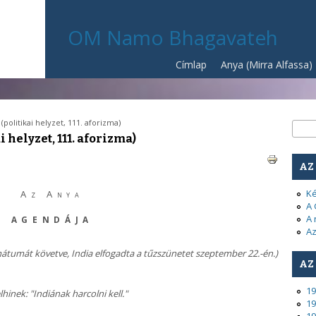
OM Namo Bhagavateh
Címlap
Anya (Mirra Alfassa)
politikai helyzet, 111. aforizma)
Ke
Kere
i helyzet, 111. aforizma)
AZ
Ké
Az Anya
A 
A 
AGENDÁJA
Az
mátumát követve, India elfogadta a tűzszünetet szeptember 22.-én.)
AZ
19
lhinek: "Indiának harcolni kell."
19