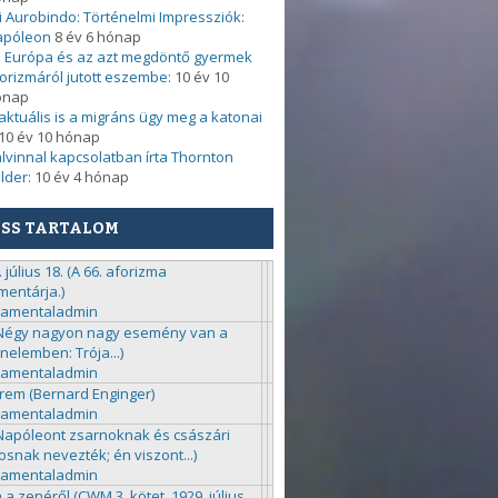
i Aurobindo: Történelmi Impressziók:
apóleon
8 év 6 hónap
 Európa és az azt megdöntő gyermek
orizmáról jutott eszembe:
10 év 10
ónap
. aktuális is a migráns ügy meg a katonai
10 év 10 hónap
lvinnal kapcsolatban írta Thornton
lder:
10 év 4 hónap
ISS TARTALOM
 július 18. (A 66. aforizma
entárja.)
ramentaladmin
(Négy nagyon nagy esemény van a
énelemben: Trója...)
ramentaladmin
rem (Bernard Enginger)
ramentaladmin
(Napóleont zsarnoknak és császári
kosnak nevezték; én viszont...)
ramentaladmin
 a zenéről (CWM 3. kötet, 1929. július