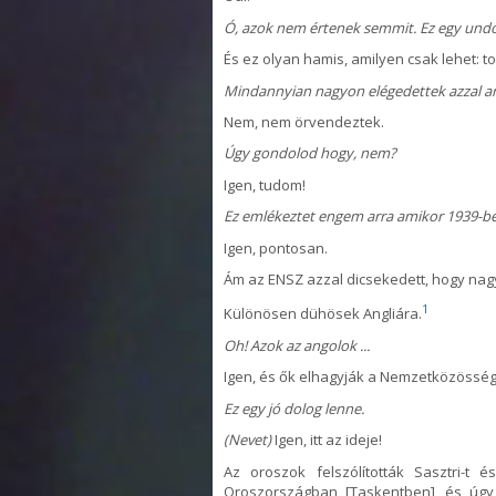
Ó, azok nem értenek semmit. Ez egy undor
És ez olyan hamis, amilyen csak lehet: t
Mindannyian nagyon elégedettek azzal am
Nem, nem örvendeztek.
Úgy gondolod hogy, nem?
Igen, tudom!
Ez emlékeztet engem arra amikor 1939-be
Igen, pontosan.
Ám az ENSZ azzal dicsekedett, hogy nagy
1
Különösen dühösek Angliára.
Oh! Azok az angolok ...
Igen, és ők elhagyják a Nemzetközösség
Ez egy jó dolog lenne.
(Nevet)
Igen, itt az ideje!
Az oroszok felszólították Sasztri-t
Oroszországban [Taskentben], és úgy 