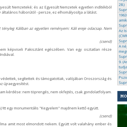
28.)
gyesült Nemzeteké; és az Egyesült Nemzetek egyetlen indítékból
Sup
y általános háborútól - persze, ez elhomályosítja a látást.
1963
amik
Sup
 tényleg Káliban az egyetlen reményem: Káli ereje odacsap. Nem
Az I
(CWM 
Sup
(csend)
A né
 nem képviseli Pakisztánt egészében. Van egy osztatlan része
megs
Indiával.
Sup
9. (A
tudj
Sup
Pszi
 védettek, segítettek és támogatottak, valójában Oroszország és
Sup
z újraegyesítést.
am kérdése: nem töprengés, nem okfejtés, csak gondolatfolyam.
MO
k)
Itt egy monumentális "Kegyelem" majdnem kettő együtt.
(csend)
gy álma amit most elmondott nekem. Együtt volt valahány ember és