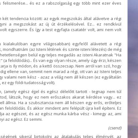
 felismerése... és ez a rabszolgaság egy több mint ezer éves
 két tendencia között: az egyik megszokás által alávetve a régi
ni a megszokást az új út érzékelésével. Ez... ez rendkívül
olt egyszerre. És így a test egyfajta csatatér volt, ami nem volt
kialakulóban egyre világosabban) egyfelől alávetett a régi
, mondhatnám (az Isteni létének és szinte isteni létezés) de még
hetetlenségen belül egy teljes megadás az isteni Akaratnak "Ha
 (a feloldódás)... És van egy olyan része, amely úgy érzi, készen
akarja is Ily módon, és a kettő összecsap. Nem arról van szó, hogy
edig ellene van, semmit nem marad a régi, ott van az Isteni teljes
y valami nem kész - azaz a világ nem áll készen (ez egyáltalán
ez egy földi tudatosság volt).
(amely egész éjjel és egész délelőtt tartott - tegnap nem túl
átod, látszik, hogy ez nem erőszakos akarat kérdése vagy... ez
ll állnia. Ha a szubsztancia nem áll készen egy erős, erőteljes
feloldódás. És akkor mindent ami felépült újra kell építeni. Ez
lja az egészet, és az egész munka kárba vész - kimegy az, ami
ennyi az egész. Ez semmi.
(csend)
égének sikerül birtokolni az átalakulás teljes élményét, az