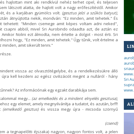
 és hajlottan mint aki rendkívül nehéz terhet cipel, és teljesen
 látszott alatta, de hajlott volt a nagy erőfeszítéstől. Amikor
ét, és a karjában gyümölcs volt.
(gesztus jelzi a szűkös batyut)
,
tán átnyújtotta nekik, mondván: "Ez minden, amit tehetek." És
mit tehetett: "Minden csemege amit képes voltam adni neked",
át csapni abból, mivel Sri Aurobindo odaadta azt, de aztán ez
 Amikor Nolini ezt álmodta, nem értette a dolgot - most érti. Sri
lhozni hogy, "Ez minden, amit tehetek." Úgy tűnik, volt értelme a
 ez minden, amit sikerült tenni."
LI
 része.
auro
aurob
sria
 mindent vissza az olvasztótégelybe, és a rendelkezésükre álló
www.
 újra kell kezdeni az egész civilizációt megint a nulláról - hány
Sri A
supra
eltűnnek? Az információnak egy egzakt darabkája sem.
www.
kalommal megy...
(az emelkedés és a mindent elnyelés gesztusa)
,
rehoz egy elemet, amely megnyilvánítja a tudatot, és azután, brff!
AL
ét
(emelkedő gesztus)
és vissza megy újra - micsoda szörnyű
(csend)
m a tegnapelőtti éjszaka) nagyon, nagyon fontos volt, a jelen