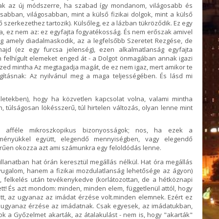
tak az új módszerre, ha szabad így mondanom, világosabb és
sabban, világosabban, mint a külső fizikai dolgok, mint a külső
ő szerkezethez tartozik). Külsőleg, ez a lázban tükröződik. Ez egy
a, ez nem az: ez egyfajta fogyatékosság. És nem erőszak amivel
og amely diadalmaskodik, az a legfelsőbb Szeretet Rezgése, de
majd (ez egy furcsa jelenség), ezen alkalmatlanság egyfajta
 felhígult elemeket enged át - a Dolgot önmagában annak igazi
érzed mintha Az megtagadja magát, de ez nem igaz, mert amikor te
ígításnak: Az nyilvánul meg a maga teljességében. És lásd mi
zletekben), hogy ha közvetlen kapcsolat volna, valami mintha
n, túlságosan lökésszerű, túl hirtelen változás, olyan lenne mint
ok, afféle mikroszkopikus bizonyosságok; nos, ha ezek a
dményükkel együtt, elegendő mennyiségben, vagy elegendő
rűen okozza azt ami számunkra egy feloldódás lenne.
pillanatban hat órán keresztül megállás nélkül. Hat óra megállás
ugalom, hanem a fizikai mozdulatlanság lehetősége az ágyon)
, felkelés után tevékenykedve (korlátozottan, de a hétköznapi
tt! És azt mondom: minden, minden elem, függetlenül attól, hogy
tt, az ugyanaz az imádat érzése volt.minden elemnek. Ezért ez
s ugyanaz érzése az imádatnak. Csak egyesek, az imádatukban,
 a Győzelmet akarták, az átalakulást - nem is, hogy "akarták"