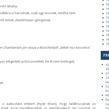
19
19
ító látvány.
19
ovábbra is harcolnak, csak úgy tesznek, mintha nem.
19
19
it tettek, diadalmasan ujjonganak.
19
19
19
19
19
19
n Chamberlain jön vissza a Münchenből: „békét hoz korunkra”.
FR
on elégedett (a tűzszünettel). De itt nem boldogok.
Az
el
Sr
Zs
ta
et.
És
h
Mi
Ne
 és a pakisztáni embert [Ayub Khan], hogy találkozzanak az
ka
tűnik, hogy megállapodtak az amerikaiakkal, (Az oroszok az
h