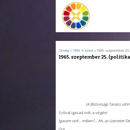
Jelenlegi hely
Címlap
»
1965. 6. kötet
» 1965. szeptember 25. (
1965. szeptember 25. (politika
(A Biztonsági Tanács ulti
Szóval igazad volt, a végén!
Igazam volt... miben?... Ah, az üzenetet De
Oui.