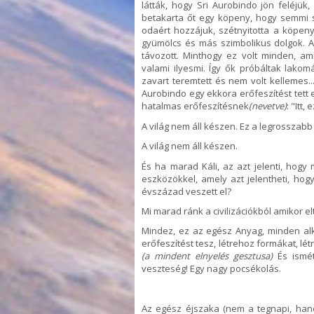
látták, hogy Sri Aurobindo jön feléjük,
betakarta őt egy köpeny, hogy semmi sem
odaért hozzájuk, szétnyitotta a köpeny
gyümölcs és más szimbolikus dolgok. Az
távozott. Minthogy ez volt minden, a
valami ilyesmi. Így ők próbáltak lakom
zavart teremtett és nem volt kellemes...
Aurobindo egy ekkora erőfeszítést tett e
hatalmas erőfeszítésnek
(nevetve)
: "Itt,
A világ nem áll készen. Ez a legrosszabb
A világ nem áll készen.
És ha marad Káli, az azt jelenti, hogy
eszközökkel, amely azt jelentheti, hogy
évszázad veszett el?
Mi marad ránk a civilizációkból amikor 
Mindez, ez az egész Anyag, minden al
erőfeszítést tesz, létrehoz formákat, lét
(a mindent elnyelés gesztusa)
És ism
veszteség! Egy nagy pocsékolás.
Az egész éjszaka (nem a tegnapi, hane