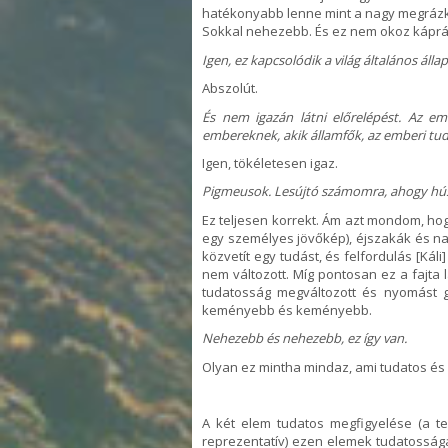
hatékonyabb lenne mint a nagy megrázk
Sokkal nehezebb. És ez nem okoz káprá
Igen, ez kapcsolódik a világ általános álla
Abszolút.
És nem igazán látni előrelépést. Az 
embereknek, akik államfők, az emberi tud
Igen, tökéletesen igaz.
Pigmeusok. Lesújtó számomra, ahogy húsz
Ez teljesen korrekt. Ám azt mondom, ho
egy személyes jövőkép), éjszakák és na
közvetít egy tudást, és felfordulás [Kál
nem változott. Míg pontosan ez a fajta 
tudatosság megváltozott és nyomást gy
keményebb és keményebb.
Nehezebb és nehezebb, ez így van.
Olyan ez mintha mindaz, ami tudatos és 
A két elem tudatos megfigyelése (a te
reprezentatív) ezen elemek tudatosságá