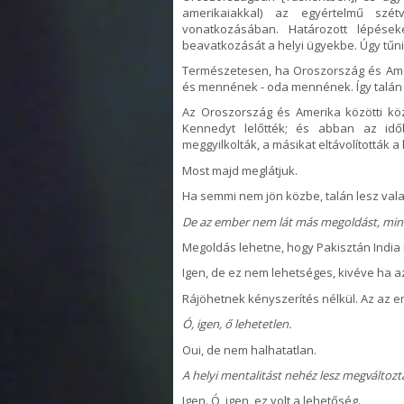
amerikaiakkal) az egyértelmű szét
vonatkozásában. Határozott lépése
beavatkozását a helyi ügyekbe. Úgy tűn
Természetesen, ha Oroszország és Ameri
és mennének - oda mennének. Így talán 
Az Oroszország és Amerika közötti köz
Kennedyt lelőtték; és abban az idő
meggyilkolták, a másikat eltávolították a
Most majd meglátjuk.
Ha semmi nem jön közbe, talán lesz vala
De az ember nem lát más megoldást, mint
Megoldás lehetne, hogy Pakisztán India r
Igen, de ez nem lehetséges, kivéve ha az
Rájöhetnek kényszerítés nélkül. Az az e
Ó, igen, ő lehetetlen.
Oui, de nem halhatatlan.
A helyi mentalitást nehéz lesz megváltozta
Igen. Ó, igen, ez volt a lehetőség.