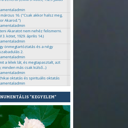
ramentaladmin
 március 16. ("Csak akkor halsz meg,
or Akarod.")
ramentaladmin
steni Akaratot nem nehéz felismerni.
3. kötet, 1929. április 14.)
ramentaladmin
gy önmegtartóztatás és a négy
zabadulás 2.
ramentaladmin
mit a lélek lát, és megtapasztalt, azt
a; minden más csak külső...)
ramentaladmin
chikai oktatás és spirituális oktatás
ramentaladmin
NUMENTÁLIS "KEGYELEM"