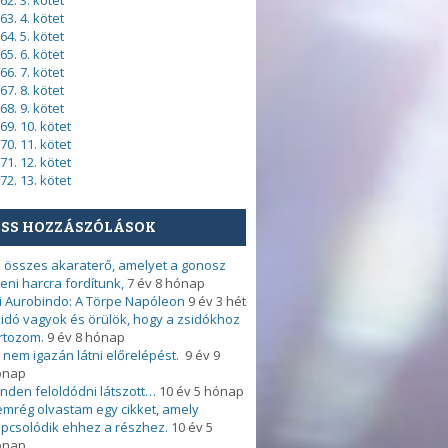
62. 3. kötet
63. 4. kötet
64. 5. kötet
65. 6. kötet
66. 7. kötet
67. 8. kötet
68. 9. kötet
69. 10. kötet
70. 11. kötet
71. 12. kötet
72. 13. kötet
ISS HOZZÁSZÓLÁSOK
 összes akaraterő, amelyet a gonosz
leni harcra fordítunk,
7 év 8 hónap
i Aurobindo: A Törpe Napóleon
9 év 3 hét
idó vagyok és örülök, hogy a zsidókhoz
rtozom.
9 év 8 hónap
 nem igazán látni előrelépést.
9 év 9
ónap
nden feloldódni látszott…
10 év 5 hónap
mrég olvastam egy cikket, amely
pcsolódik ehhez a részhez.
10 év 5
ónap