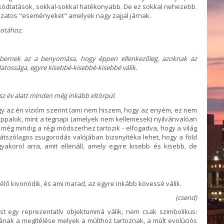
ódtatások, sokkal-sokkal hatékonyabb. De ez sokkal nehezebb.
zatos "eseményeket" amelyek nagy zajjal járnak.
potához.
embernek az a benyomása, hogy éppen ellenkezőleg, azoknak az
atossága, egyre kisebbé-kisebbé-kisebbé válik.
 év alatt minden még inkább eltörpül.
gy az én vízióm szerint (ami nem hiszem, hogy az enyém, ez nem
ppalok, mint a tegnapi (amelyek nem kellemesek) nyilvánvalóan
i] még mindig a régi módszerhez tartozik - elfogadva, hogy a világ
látszólagos zsugorodás valójában bizonyítéka lehet, hogy a föld
akorol arra, amit ellenáll, amely egyre kisebb és kisebb, de
élő kivonódik, és ami marad, az egyre inkább kövessé válik.
(csend)
st egy reprezentatív objektummá válik, nem csak szimbolikus:
nak a megítélése melyek a múlthoz tartoznak, a múlt evolúciós