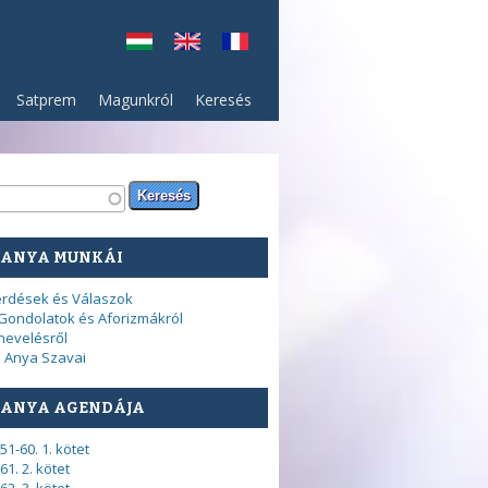
Satprem
Magunkról
Keresés
resés űrlap
sés
 ANYA MUNKÁI
rdések és Válaszok
Gondolatok és Aforizmákról
nevelésről
 Anya Szavai
 ANYA AGENDÁJA
51-60. 1. kötet
61. 2. kötet