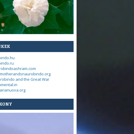
NKEK
bindo.hu
indo.ru
urobindoashram.com
motherandsriaurobindo.org
urobindo and the Great War
mental.in
arianuova.org
KONY