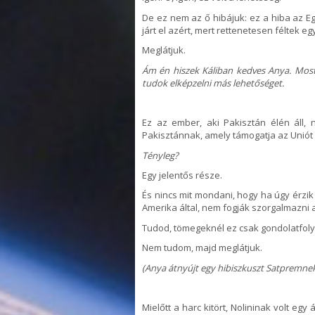
De ez nem az ő hibájuk: ez a hiba az E
járt el azért, mert rettenetesen féltek eg
Meglátjuk.
Ám én hiszek Káliban kedves Anya. Most
tudok elképzelni más lehetőséget.
Ez az ember, aki Pakisztán élén áll,
Pakisztánnak, amely támogatja az Uniót 
Tényleg?
Egy jelentős része.
És nincs mit mondani, hogy ha úgy érzik
Amerika által, nem fogják szorgalmazni a
Tudod, tömegeknél ez csak gondolatfoly
Nem tudom, majd meglátjuk.
(Anya átnyújt egy hibiszkuszt Satpremne
Mielőtt a harc kitört, Nolininak volt e