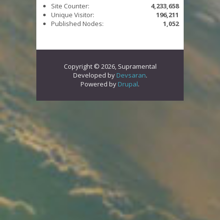
Site Counter:
4,233,658
Unique Visitor:
196,211
Published Nodes:
1,052
Copyright © 2026, Supramental
Developed by
Devsaran
.
Powered by
Drupal
.