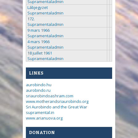
Supramentaladmin
Lábjegyzet
Supramentaladmin
172.
Supramentaladmin
9 mars 1966
Supramentaladmin
4 mars 1966
Supramentaladmin
18 juillet 1961
Supramentaladmin
LINKS
aurobindo.hu
aurobindo.ru
sriaurobindoashram.com
www.motherandsriaurobindo.org
Sri Aurobindo and the Great War
supramental.in
www.arianuova.org
DONATION