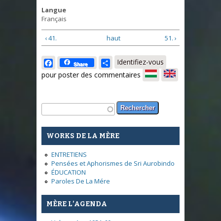
Langue
Français
‹ 41.
haut
51. ›
Facebook
Share
Identifiez-vous
Share
pour poster des commentaires
Formulaire de recherche
Rechercher
WORKS DE LA MÈRE
ENTRETIENS
Pensées et Aphorismes de Sri Aurobindo
ÉDUCATION
Paroles De La Mére
MÈRE L’AGENDA