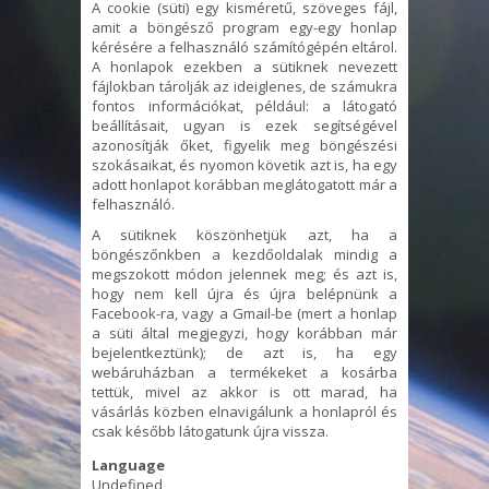
A cookie (süti) egy kisméretű, szöveges fájl,
amit a böngésző program egy-egy honlap
kérésére a felhasználó számítógépén eltárol.
A honlapok ezekben a sütiknek nevezett
fájlokban tárolják az ideiglenes, de számukra
fontos információkat, például: a látogató
beállításait, ugyan is ezek segítségével
azonosítják őket, figyelik meg böngészési
szokásaikat, és nyomon követik azt is, ha egy
adott honlapot korábban meglátogatott már a
felhasználó.
A sütiknek köszönhetjük azt, ha a
böngészőnkben a kezdőoldalak mindig a
megszokott módon jelennek meg; és azt is,
hogy nem kell újra és újra belépnünk a
Facebook-ra, vagy a Gmail-be (mert a honlap
a süti által megjegyzi, hogy korábban már
bejelentkeztünk); de azt is, ha egy
webáruházban a termékeket a kosárba
tettük, mivel az akkor is ott marad, ha
vásárlás közben elnavigálunk a honlapról és
csak később látogatunk újra vissza.
Language
Undefined