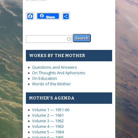
Facebook
Share
Share
Search form
Search
WORKS BY THE MOTHER
Questions and Answers
On Thoughts And Aphorisms
On Education
Words of the Mother
MOTHER'S AGENDA
Volume 1 — 1951-60
Volume 2 — 1961
Volume 3 — 1962
Volume 4 — 1963
Volume 5 — 1964
Volume 6 — 1965