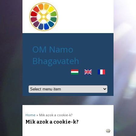
OM Namo
Bhagavateh
You are here
Home
» Mik azok a cookie-k?
Mik azok a cookie-k?